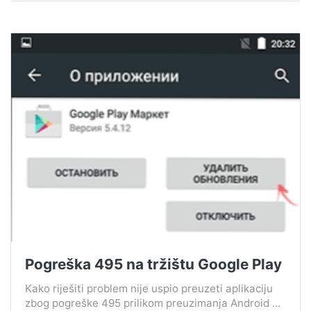
Pogreška 495 na tržištu Google Play
Kako riješiti problem nije uspio preuzeti aplikaciju
zbog pogreške 495 prilikom preuzimanja Android ...