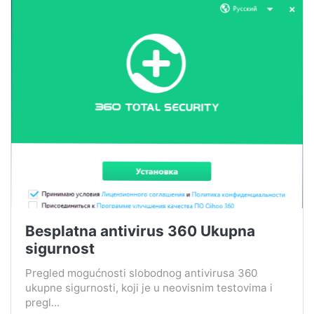
Besplatna antivirus 360 Ukupna
sigurnost
Pregled mogućnosti slobodnog antivirusa 360
ukupne sigurnosti, koji je u neovisnim testovima i
pregl...