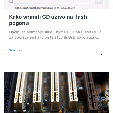
Kako snimiti CD uživo na flash
pogonu
Načini za snimanje slike uživo CD -a na Flash Drive
za pokretanje kako biste stvorili UsB pogon uživ...
Windows