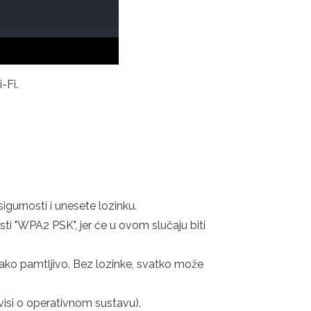
-Fi.
igurnosti i unesete lozinku.
ti "WPA2 PSK", jer će u ovom slučaju biti
 lako pamtljivo. Bez lozinke, svatko može
isi o operativnom sustavu).