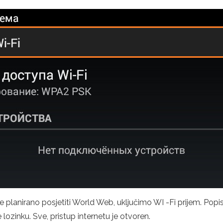
e planirano posjetiti World Web, uključimo WI -Fi prijem. Pop
lozinku. Sve, pristup internetu je otvoren.