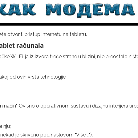
 otvoriti pristup internetu na tabletu.
tablet računala
čke Wi-Fi-ja iz izvora treće strane u blizini, nije preostalo n
vakoj od ovih vrsta tehnologije;
 način". Ovisno o operativnom sustavu i dizajnu interijera uređ
 nju;
kad je skriveno pod naslovom "Više ...");