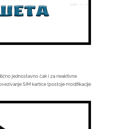
ilično jednostavno čak i za neaktivne
ovezivanje SIM kartice (postoje modifikacije