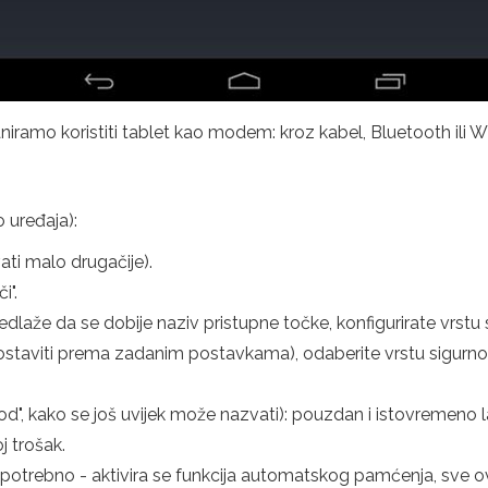
aniramo koristiti tablet kao modem: kroz kabel, Bluetooth ili Wi
o uređaja):
ati malo drugačije).
i".
laže da se dobije naziv pristupne točke, konfigurirate vrstu s
ostaviti prema zadanim postavkama), odaberite vrstu sigurnos
i kod", kako se još uvijek može nazvati): pouzdan i istovremeno
oj trošak.
otrebno - aktivira se funkcija automatskog pamćenja, sve ov