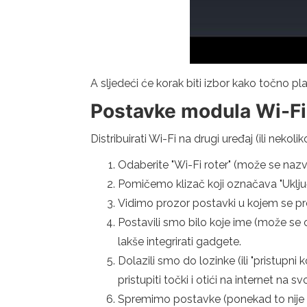
A sljedeći će korak biti izbor kako točno pl
Postavke modula Wi-Fi
Distribuirati Wi-Fi na drugi uređaj (ili nekolik
Odaberite "Wi-Fi roter" (može se nazv
Pomičemo klizač koji označava "Uključ
Vidimo prozor postavki u kojem se pred
Postavili smo bilo koje ime (može se 
lakše integrirati gadgete.
Dolazili smo do lozinke (ili "pristupn
pristupiti točki i otići na internet na sv
Spremimo postavke (ponekad to nije p