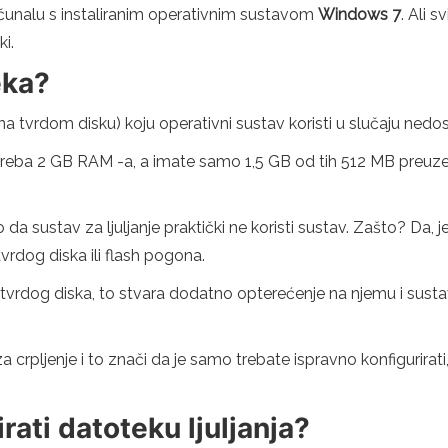
računalu s instaliranim operativnim sustavom
Windows 7
. Ali 
i.
eka?
a tvrdom disku) koju operativni sustav koristi u slučaju nedo
oj treba 2 GB RAM -a, a imate samo 1,5 GB od tih 512 MB preuze
ko da sustav za ljuljanje praktički ne koristi sustav. Zašto? Da
rdog diska ili flash pogona.
 tvrdog diska, to stvara dodatno opterećenje na njemu i sustav
crpljenje i to znači da je samo trebate ispravno konfigurirati
rati datoteku ljuljanja?