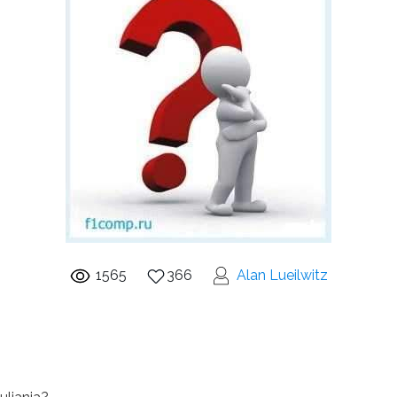
1565
366
Alan Lueilwitz