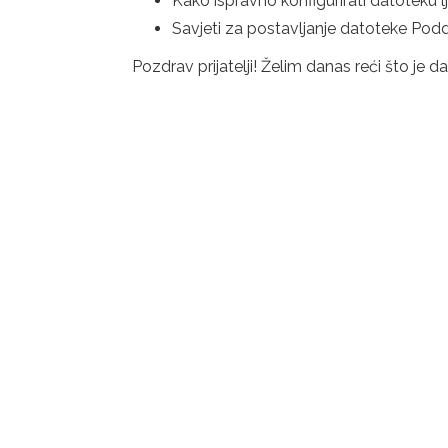
Kako ispravno konfigurirati datoteku lj
Savjeti za postavljanje datoteke Podd
Pozdrav prijatelji! Želim danas reći što je 