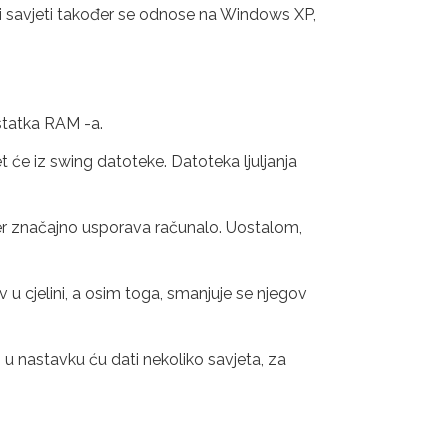
svi savjeti također se odnose na Windows XP,
statka RAM -a.
t će iz swing datoteke. Datoteka ljuljanja
, jer značajno usporava računalo. Uostalom,
 u cjelini, a osim toga, smanjuje se njegov
, u nastavku ću dati nekoliko savjeta, za