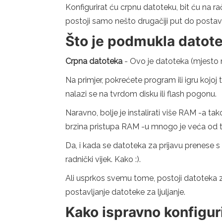
Konfigurirat ću crpnu datoteku, bit ću na 
postoji samo nešto drugačiji put do postavk
Što je podmukla datot
Crpna datoteka
- Ovo je datoteka (mjesto n
Na primjer, pokrećete program ili igru ​​koj
nalazi se na tvrdom disku ili flash pogonu.
Naravno, bolje je instalirati više RAM -a ta
brzina pristupa RAM -u mnogo je veća od tv
Da, i kada se datoteka za prijavu prenese s
radnički vijek. Kako :).
Ali usprkos svemu tome, postoji datoteka za 
postavljanje datoteke za ljuljanje.
Kako ispravno konfiguri