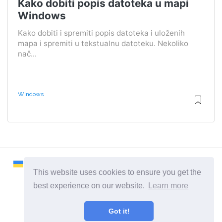
Kako dobiti popis datoteka u mapi
Windows
Kako dobiti i spremiti popis datoteka i uloženih
mapa i spremiti u tekstualnu datoteku. Nekoliko
nač...
Windows
This website uses cookies to ensure you get the
best experience on our website.
Learn more
2026 ©
Remontcompa
Got it!
Sve kategorije