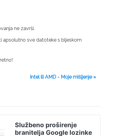
vanja ne završi.
ati apsolutno sve datoteke s bljeskom
retno!
Intel ili AMD - Moje mišljenje »
Službeno proširenje
branitelja Google lozinke