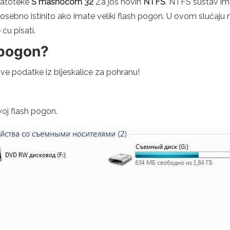
 datoteke
S masnoćom 32
Za još novih
NTFS
. NTFS sustav im
posebno istinito ako imate veliki flash pogon. U ovom slučaj
ću pisati.
 pogon?
i sve podatke iz bljeskalice za pohranu!
oj flash pogon.