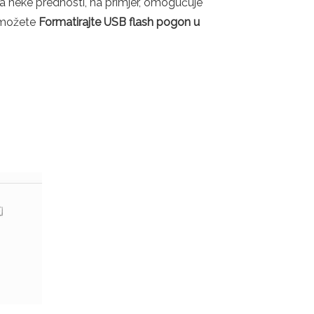
a neke prednosti, na primjer, omogućuje
u možete
Formatirajte USB flash pogon u