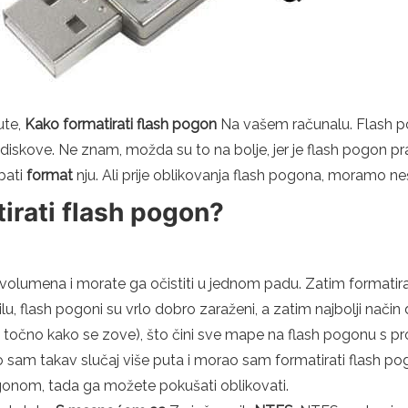
ute,
Kako formatirati flash pogon
Na vašem računalu. Flash pog
iskove. Ne znam, možda su to na bolje, jer je flash pogon prakti
obati
format
nju. Ali prije oblikovanja flash pogona, moramo neš
irati flash pogon?
 volumena i morate ga očistiti u jednom padu. Zatim formatiran
lu, flash pogoni su vrlo dobro zaraženi, a zatim najbolji način 
am točno kako se zove), što čini sve mape na flash pogonu s 
am takav slučaj više puta i morao sam formatirati flash po
onom, tada ga možete pokušati oblikovati.