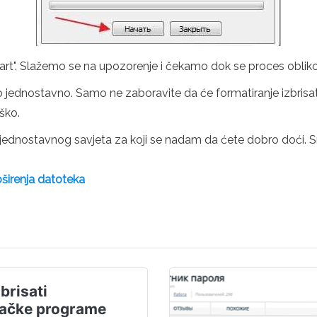
"Start". Slažemo se na upozorenje i čekamo dok se proces obliko
rlo jednostavno. Samo ne zaboravite da će formatiranje izbris
eško.
 jednostavnog savjeta za koji se nadam da ćete dobro doći. S
oširenja datoteka
brisati
jačke programe