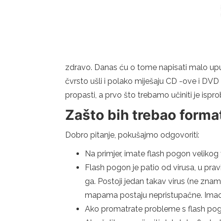
zdravo. Danas ću o tome napisati malo up
čvrsto ušli i polako miješaju CD -ove i DVD d
propasti, a prvo što trebamo učiniti je ispr
Zašto bih trebao format
Dobro pitanje, pokušajmo odgovoriti:
Na primjer, imate flash pogon velikog
Flash pogon je patio od virusa, u pravi
ga. Postoji jedan takav virus (ne zn
mapama postaju nepristupačne. Imao s
Ako promatrate probleme s flash pog