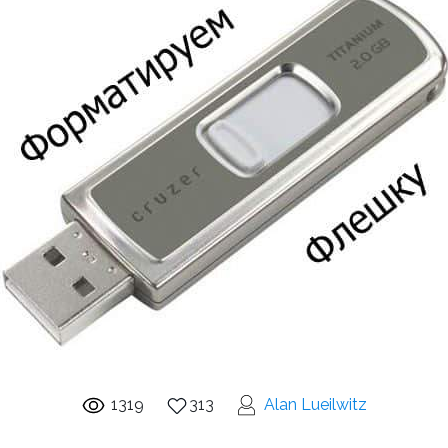
1319
313
Alan Lueilwitz