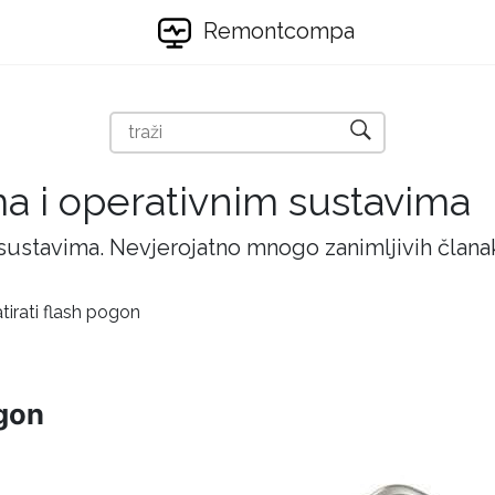
Remontcompa
ma i operativnim sustavima
 sustavima. Nevjerojatno mnogo zanimljivih članak
irati flash pogon
ogon