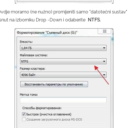
vdje moramo (ne nužno) promijeniti samo "datotečni sustav" k
tisnut na izborniku Drop -Down i odaberite
NTFS
.