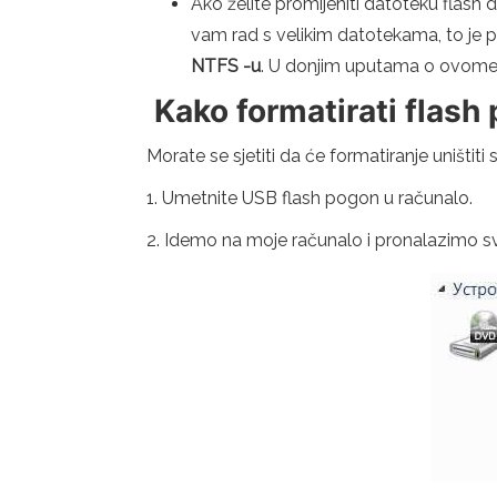
Ako želite promijeniti datoteku flash
vam rad s velikim datotekama, to je 
NTFS -u
. U donjim uputama o ovome 
Kako formatirati flash
Morate se sjetiti da će formatiranje uništit
1. Umetnite USB flash pogon u računalo.
2. Idemo na moje računalo i pronalazimo sv