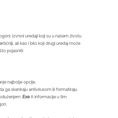
oni, izvrsni uređaji koji su u našem životu
čniji, ali kao i bilo koji drugi uređaj može
to pojasniti:
je najbolje opcije.
da ga skeniraju antivirusom ili formatiraju
produženjem
.Exe
A informacije u tim
gon.