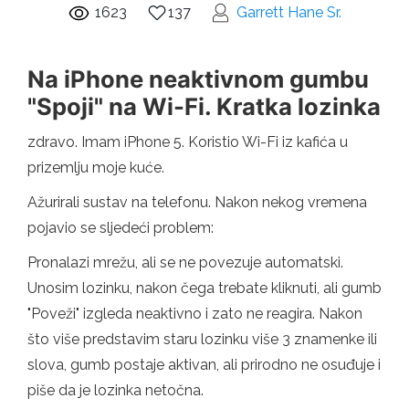
1623
137
Garrett Hane Sr.
Na iPhone neaktivnom gumbu
"Spoji" na Wi-Fi. Kratka lozinka
zdravo. Imam iPhone 5. Koristio Wi-Fi iz kafića u
prizemlju moje kuće.
Ažurirali sustav na telefonu. Nakon nekog vremena
pojavio se sljedeći problem:
Pronalazi mrežu, ali se ne povezuje automatski.
Unosim lozinku, nakon čega trebate kliknuti, ali gumb
"Poveži" izgleda neaktivno i zato ne reagira. Nakon
što više predstavim staru lozinku više 3 znamenke ili
slova, gumb postaje aktivan, ali prirodno ne osuđuje i
piše da je lozinka netočna.