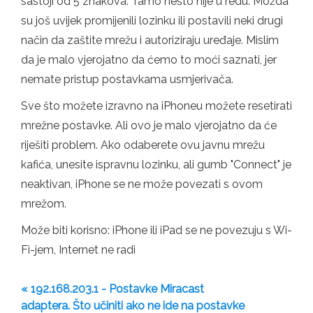
sastoji od 5 znakova. Tamo nešto nije u redu. Možda
su još uvijek promijenili lozinku ili postavili neki drugi
način da zaštite mrežu i autoriziraju uređaje. Mislim
da je malo vjerojatno da ćemo to moći saznati, jer
nemate pristup postavkama usmjerivača.
Sve što možete izravno na iPhoneu možete resetirati
mrežne postavke. Ali ovo je malo vjerojatno da će
riješiti problem. Ako odaberete ovu javnu mrežu
kafića, unesite ispravnu lozinku, ali gumb "Connect" je
neaktivan, iPhone se ne može povezati s ovom
mrežom.
Može biti korisno: iPhone ili iPad se ne povezuju s Wi-
Fi-jem, Internet ne radi
« 192.168.203.1 - Postavke Miracast
adaptera. Što učiniti ako ne ide na postavke