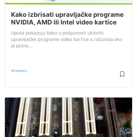
Kako izbrisati upravljačke programe
NVIDIA, AMD ili Intel video kartice
Upute pokazuju kako u potpunosti ukloniti
upravljačke programe video kartice s računala ako
je potre...
Windows