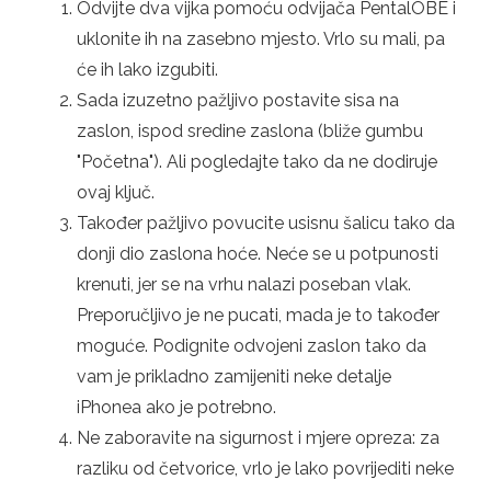
Odvijte dva vijka pomoću odvijača PentalOBE i
uklonite ih na zasebno mjesto. Vrlo su mali, pa
će ih lako izgubiti.
Sada izuzetno pažljivo postavite sisa na
zaslon, ispod sredine zaslona (bliže gumbu
"Početna"). Ali pogledajte tako da ne dodiruje
ovaj ključ.
Također pažljivo povucite usisnu šalicu tako da
donji dio zaslona hoće. Neće se u potpunosti
krenuti, jer se na vrhu nalazi poseban vlak.
Preporučljivo je ne pucati, mada je to također
moguće. Podignite odvojeni zaslon tako da
vam je prikladno zamijeniti neke detalje
iPhonea ako je potrebno.
Ne zaboravite na sigurnost i mjere opreza: za
razliku od četvorice, vrlo je lako povrijediti neke