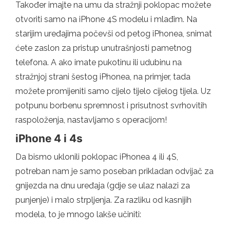
Također imajte na umu da stražnji poklopac možete
otvoriti samo na iPhone 4S modelu i mlađim. Na
starijim uređajima počevši od petog iPhonea, snimat
ćete zaslon za pristup unutrašnjosti pametnog
telefona. A ako imate pukotinu ili udubinu na
stražnjoj strani šestog iPhonea, na primjer, tada
možete promijeniti samo cijelo tijelo cijelog tijela. Uz
potpunu borbenu spremnost i prisutnost svrhovitih
raspoloženja, nastavljamo s operacijom!
iPhone 4 i 4s
Da bismo uklonili poklopac iPhonea 4 ili 4S,
potreban nam je samo poseban prikladan odvijač za
gnijezda na dnu uređaja (gdje se ulaz nalazi za
punjenje) i malo strpljenja. Za razliku od kasnijih
modela, to je mnogo lakše učiniti: