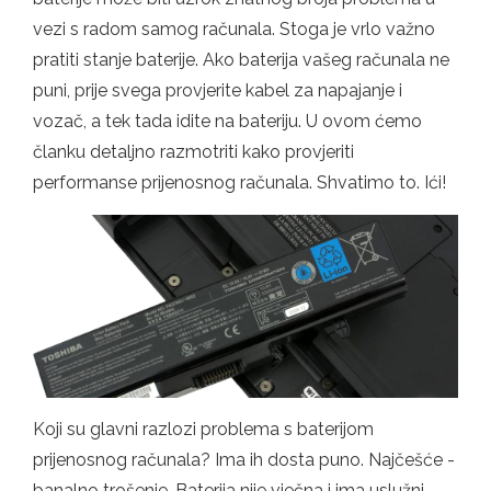
vezi s radom samog računala. Stoga je vrlo važno
pratiti stanje baterije. Ako baterija vašeg računala ne
puni, prije svega provjerite kabel za napajanje i
vozač, a tek tada idite na bateriju. U ovom ćemo
članku detaljno razmotriti kako provjeriti
performanse prijenosnog računala. Shvatimo to. Ići!
Koji su glavni razlozi problema s baterijom
prijenosnog računala? Ima ih dosta puno. Najčešće -
banalno trošenje. Baterija nije vječna i ima uslužni