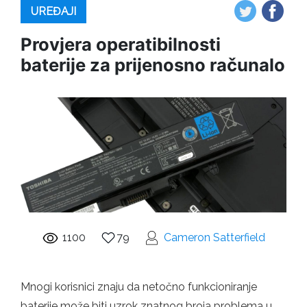
UREĐAJI
Provjera operatibilnosti
baterije za prijenosno računalo
1100
79
Cameron Satterfield
Mnogi korisnici znaju da netočno funkcioniranje
baterije može biti uzrok znatnog broja problema u