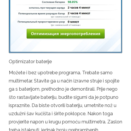
Optimizator baterije
Možete i bez upotrebe programa. Trebate samo
multimetar. Stavite ga u način izravne struje i spojite
ga s baterijom, prethodno je demontirali. Prije nego
što rastavljate bateriju, budite sigurni da je potpuno
ispraznite. Da biste otvorili bateriju, umetnite nož u
uzdužni šav kućišta i širite poklopce. Nakon toga
provjerite napon u krugu pomoću multimetra. Zaslon
treba istaknuti, jednak broju prehrambenih