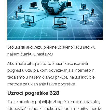
Što učiniti ako vezu prekine udaljeno računalo - u
našem članku u nastavku
Ako imate pitanje, što to znači i kako ispraviti
pogrešku 628 prilikom povezivanja s Internetom,
tada smo u našem članku prikupili najučinkovitije
metode za uklanjanje takve pogreške.
Uzroci pogreške 628
Taj se problem pojavljuje zbog činjenice da davatelj
(dobavljač usluga) iz nekog razloga nije prihvaćen iz