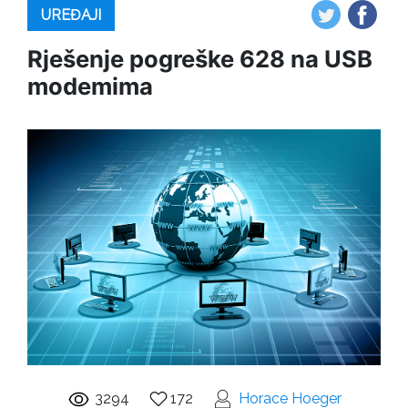
UREĐAJI
Rješenje pogreške 628 na USB
modemima
3294
172
Horace Hoeger