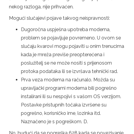
nekog razloga, nije prihvaćen.
Mogući slučajevi pojave takvog neispravnosti:
Dugoročna uspješna upotreba modema,
problem se pojavljuje povremeno. U ovom se
slučaju kvarovi mogu pojaviti u onim trenucima
kada je mreža previše preopterećena i
poslužitelj se ne može nositi s prijenosom
protoka podataka ili se izvršava tehnički rad.
Prva veza modema na računalo. Možda su
upravljački programi modema bili pogrešno
instalirani ili su nespojivi s vašom OS verzijom.
Postavke pristupnih točaka izvršene su
pogrešno, korisničko ime, lozinka itd.
Naznačeno je s pogreškom. D.
No, budući da se pogreška 628 kada se povezivanje