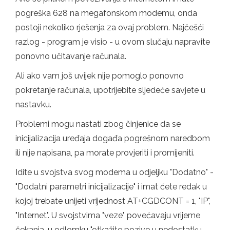
pogreška 628 na megafonskom modemu, onda
postoji nekoliko rješenja za ovaj problem. Najčešći
razlog - program je visio - u ovom slučaju napravite
ponovno učitavanje računala.
Ali ako vam još uvijek nije pomoglo ponovno
pokretanje računala, upotrijebite sljedeće savjete u
nastavku.
Problemi mogu nastati zbog činjenice da se
inicijalizacija uređaja događa pogrešnom naredbom
ili nije napisana, pa morate provjeriti i promijeniti.
Idite u svojstva svog modema u odjeljku "Dodatno" -
"Dodatni parametri inicijalizacije" i imat ćete redak u
kojoj trebate unijeti vrijednost AT+CGDCONT = 1, "IP",
"Internet". U svojstvima "veze" povećavaju vrijeme
čekanja, u odlomku "otkažite pozive u nedostatku