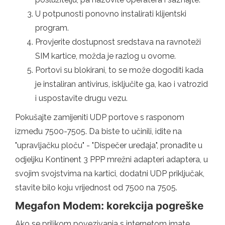
U potpunosti ponovno instalirati klijentski
program.
Provjerite dostupnost sredstava na ravnoteži
SIM kartice, možda je razlog u ovome.
Portovi su blokirani, to se može dogoditi kada
je instaliran antivirus, isključite ga, kao i vatrozid
i uspostavite drugu vezu.
Pokušajte zamijeniti UDP portove s rasponom
između 7500-7505. Da biste to učinili, idite na
"upravljačku ploču" - "Dispečer uređaja", pronađite u
odjeljku Kontinent 3 PPP mrežni adapteri adaptera, u
svojim svojstvima na kartici, dodatni UDP priključak,
stavite bilo koju vrijednost od 7500 na 7505.
Megafon Modem: korekcija pogreške
Ako se prilikom povezivanja s internetom imate