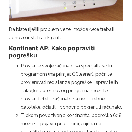
Da biste riješili problem veze, možda ćete trebati
ponovo instalirati klijenta
Kontinent AP: Kako popraviti
pogrešku
Provjerite svoje računalo sa specijaliziranim
programom (na primjer, CCleaner), počnite
provjeravati registar za pogreške i ispravite ih.
Također, putem ovog programa možete
provjeriti cijelo računalo na nepotrebne
datoteke, očistiti i ponovno pokrenuti računalo.
Tijekom povezivanja kontinenta, pogreška 628
može se pojaviti pri opterećenjima na
poslužitelju, pa nazovite operatera i saznajte.