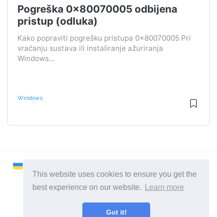
Pogreška 0x80070005 odbijena
pristup (odluka)
Kako popraviti pogrešku pristupa 0x80070005 Pri
vraćanju sustava ili instaliranje ažuriranja
Windows...
Windows
This website uses cookies to ensure you get the
best experience on our website.
Learn more
2026 ©
Remontcompa
Got it!
Sve kategorije