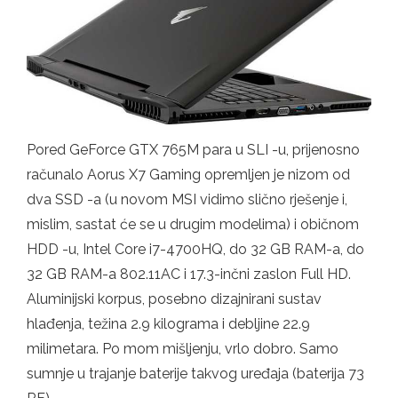
Pored GeForce GTX 765M para u SLI -u, prijenosno
računalo Aorus X7 Gaming opremljen je nizom od
dva SSD -a (u novom MSI vidimo slično rješenje i,
mislim, sastat će se u drugim modelima) i običnom
HDD -u, Intel Core i7-4700HQ, do 32 GB RAM-a, do
32 GB RAM-a 802.11AC i 17.3-inčni zaslon Full HD.
Aluminijski korpus, posebno dizajnirani sustav
hlađenja, težina 2.9 kilograma i debljine 22.9
milimetara. Po mom mišljenju, vrlo dobro. Samo
sumnje u trajanje baterije takvog uređaja (baterija 73