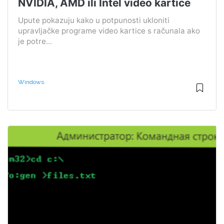
NVIDIA, AMD ili Intel video kartice
Upute pokazuju kako u potpunosti ukloniti
upravljačke programe video kartice s računala ako
je potre...
Windows