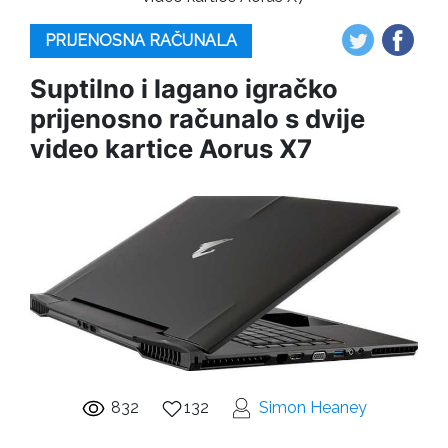
PRIJENOSNA RAČUNALA
Suptilno i lagano igračko
prijenosno računalo s dvije
video kartice Aorus X7
832
132
Simon Heaney