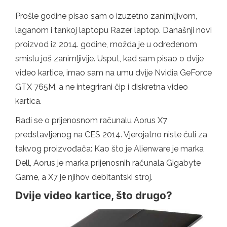
Prošle godine pisao sam o izuzetno zanimljivom,
laganom i tankoj laptopu Razer laptop. Današnji novi
proizvod iz 2014. godine, možda je u određenom
smislu još zanimljivije. Usput, kad sam pisao o dvije
video kartice, imao sam na umu dvije Nvidia GeForce
GTX 765M, a ne integrirani čip i diskretna video
kartica.
Radi se o prijenosnom računalu Aorus X7
predstavljenog na CES 2014. Vjerojatno niste čuli za
takvog proizvođača: Kao što je Alienware je marka
Dell, Aorus je marka prijenosnih računala Gigabyte
Game, a X7 je njihov debitantski stroj.
Dvije video kartice, što drugo?