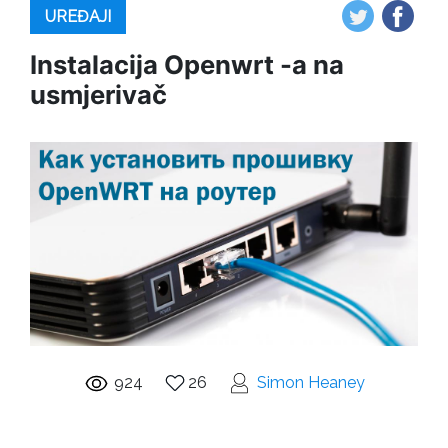
UREĐAJI
Instalacija Openwrt -a na
usmjerivač
924
26
Simon Heaney