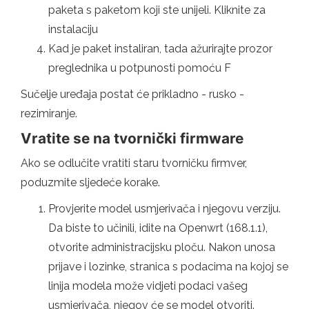
paketa s paketom koji ste unijeli. Kliknite za
instalaciju
Kad je paket instaliran, tada ažurirajte prozor
preglednika u potpunosti pomoću F
Sučelje uređaja postat će prikladno - rusko -
rezimiranje.
Vratite se na tvornički firmware
Ako se odlučite vratiti staru tvorničku firmver,
poduzmite sljedeće korake.
Provjerite model usmjerivača i njegovu verziju.
Da biste to učinili, idite na Openwrt (168.1.1),
otvorite administracijsku ploču. Nakon unosa
prijave i lozinke, stranica s podacima na kojoj se
linija modela može vidjeti podaci vašeg
usmjerivača, njegov će se model otvoriti.