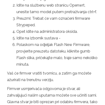
Idite na službenu web stranicu Openwrt,
unesite tamo model putem pretraživanja ctrl+f.
Preuzmi: Trebat će vam označeni firmware
Strypeped.
Opet idite na administratora oksida.
Idite na izbornik sustava -
Polaskom na odjeljak Flash New Firmware,
provjerite preuzetu datoteku, kliknite gumb
Flash slika, pričekajte malo, traje samo nekoliko
minuta.
Vaš će firmver vratiti tvornicu, a zatim ga možete
ažurirati na trenutnu verziju.
Firmver usmjerivača odgovorna je stvar, ali
zahvaljujući našim uputama možete sve učiniti sami.
Glavna stvar je biti oprezan pri odabiru firmvera, tako