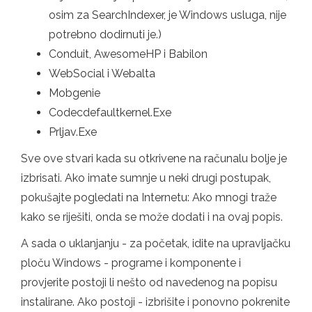
osim za SearchIndexer, je Windows usluga, nije
potrebno dodirnuti je.)
Conduit, AwesomeHP i Babilon
WebSocial i Webalta
Mobgenie
Codecdefaultkernel.Exe
Prljav.Exe
Sve ove stvari kada su otkrivene na računalu bolje je
izbrisati. Ako imate sumnje u neki drugi postupak,
pokušajte pogledati na Internetu: Ako mnogi traže
kako se riješiti, onda se može dodati i na ovaj popis.
A sada o uklanjanju - za početak, idite na upravljačku
ploču Windows - programe i komponente i
provjerite postoji li nešto od navedenog na popisu
instalirane. Ako postoji - izbrišite i ponovno pokrenite