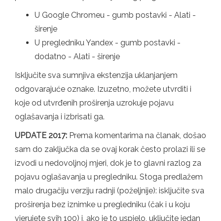
U Google Chromeu - gumb postavki - Alati -
širenje
U pregledniku Yandex - gumb postavki -
dodatno - Alati - širenje
Isključite sva sumnjiva ekstenzija uklanjanjem
odgovarajuće oznake. Izuzetno, možete utvrditi i
koje od utvrđenih proširenja uzrokuje pojavu
oglašavanja i izbrisati ga.
UPDATE 2017:
Prema komentarima na članak, došao
sam do zaključka da se ovaj korak često prolazi ili se
izvodi u nedovoljnoj mjeri, dok je to glavni razlog za
pojavu oglašavanja u pregledniku. Stoga predlažem
malo drugačiju verziju radnji (poželjnije): isključite sva
proširenja bez iznimke u pregledniku (čak i u koju
vjerujete svih 100) i, ako je to uspjelo, uključite jedan