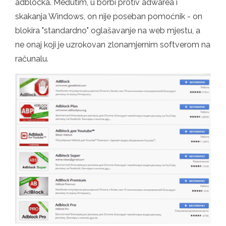
adblocka. Međutim, u borbi protiv adwarea i
skakanja Windows, on nije poseban pomoćnik - on
blokira "standardno" oglašavanje na web mjestu, a
ne onaj koji je uzrokovan zlonamjernim softverom na
računalu.