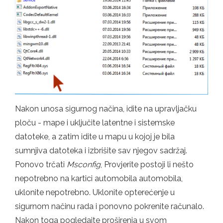
Nakon unosa sigurnog načina, idite na upravljačku
ploču - mape i uključite latentne i sistemske
datoteke, a zatim idite u mapu u kojoj je bila
sumnjiva datoteka i izbrišite sav njegov sadržaj.
Ponovo trčati
Msconfig
, Provjerite postoji li nešto
nepotrebno na kartici automobila automobila,
uklonite nepotrebno. Uklonite opterećenje u
sigurnom načinu rada i ponovno pokrenite računalo.
Nakon toga pogledajte proširenja u svom