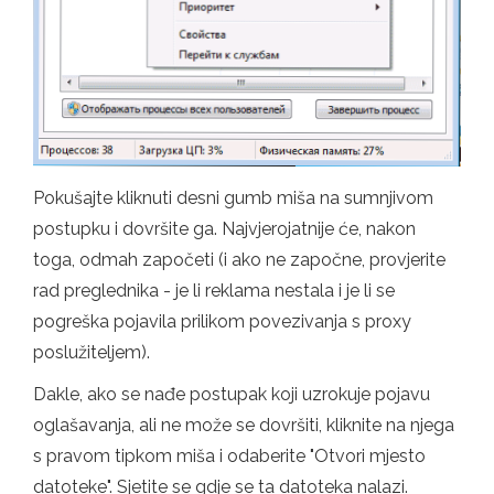
Pokušajte kliknuti desni gumb miša na sumnjivom
postupku i dovršite ga. Najvjerojatnije će, nakon
toga, odmah započeti (i ako ne započne, provjerite
rad preglednika - je li reklama nestala i je li se
pogreška pojavila prilikom povezivanja s proxy
poslužiteljem).
Dakle, ako se nađe postupak koji uzrokuje pojavu
oglašavanja, ali ne može se dovršiti, kliknite na njega
s pravom tipkom miša i odaberite "Otvori mjesto
datoteke". Sjetite se gdje se ta datoteka nalazi.