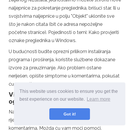
naljepnice za pokretanje preglednika, brišući star. Ili u
svojstvima naljepnice u polju "Objekt" uklonite sve
što je nakon citata (bit će adresa nepoželjne
početne stranice). Pojedinosti o temi: Kako provjeriti
oznake preglednika u Windows.
U budućnosti budite oprezni prilikom instaliranja
programa i proširenja, koristite službene dokazane
izvore za preuzimanje. Ako problem ostane
neriješen, opišite simptome u komentarima, pokušat
ću pomoći.
This website uses cookies to ensure you get the
Video upute - Kako se riješiti
best experience on our website.
Learn more
oglašavanja u pop -up Windows
Nadam se da je uputa bila korisna i omogućila je
Got it!
riješiti problem. Ako ne, opišite svoju situaciju u
komentarima. Možda ću vam moći pomoći.