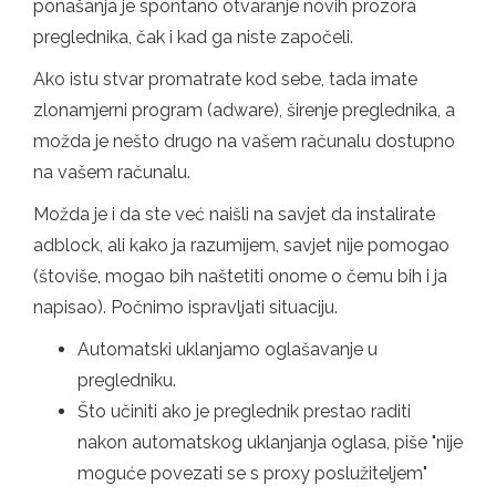
ponašanja je spontano otvaranje novih prozora
preglednika, čak i kad ga niste započeli.
Ako istu stvar promatrate kod sebe, tada imate
zlonamjerni program (adware), širenje preglednika, a
možda je nešto drugo na vašem računalu dostupno
na vašem računalu.
Možda je i da ste već naišli na savjet da instalirate
adblock, ali kako ja razumijem, savjet nije pomogao
(štoviše, mogao bih naštetiti onome o čemu bih i ja
napisao). Počnimo ispravljati situaciju.
Automatski uklanjamo oglašavanje u
pregledniku.
Što učiniti ako je preglednik prestao raditi
nakon automatskog uklanjanja oglasa, piše "nije
moguće povezati se s proxy poslužiteljem"