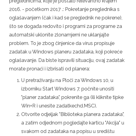
preglednicima, koje je postalo relevantno krajem
2016. - početkom 2017 .: Pokretanje preglednika s
oglašavanjem (čak i kad se preglednik ne pokrene),
što se događa redovito i programi za programe za
automatski uklonite zlonamjerni ne uklanjajte
problem. To je zbog činjenice da virus propisuje
zadatak u Windows planeru zadataka, koji pokreće
oglašavanje. Da biste ispravili situaciju, ovaj zadatak
morate pronaći i izbrisati od planera:
U pretraživanju na Ploči za Windows 10, u
izborniku Start Windows 7, počnite unositi
"planer zadataka", pokrenite ga (ili kliknite tipke
Win+R i unesite zadatkechd.MSC).
Otvorite odjeljak "Biblioteka planera zadataka",
a zatim odjednom pogledajte karticu "Akcija" u
svakom od zadataka na popisu u središtu