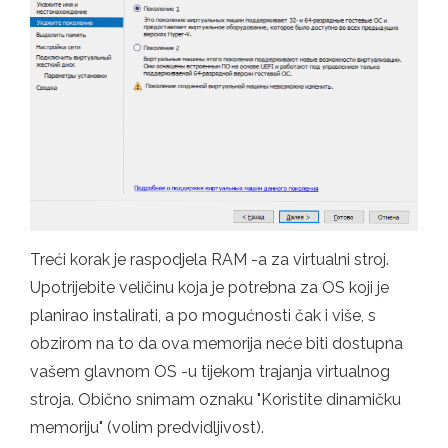
Treći korak je raspodjela RAM -a za virtualni stroj.
Upotrijebite veličinu koja je potrebna za OS koji je
planirao instalirati, a po mogućnosti čak i više, s
obzirom na to da ova memorija neće biti dostupna
vašem glavnom OS -u tijekom trajanja virtualnog
stroja. Obično snimam oznaku "Koristite dinamičku
memoriju" (volim predvidljivost).