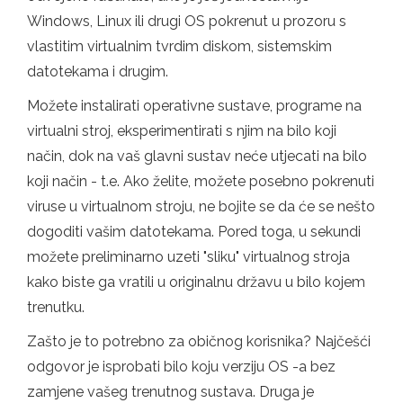
Windows, Linux ili drugi OS pokrenut u prozoru s
vlastitim virtualnim tvrdim diskom, sistemskim
datotekama i drugim.
Možete instalirati operativne sustave, programe na
virtualni stroj, eksperimentirati s njim na bilo koji
način, dok na vaš glavni sustav neće utjecati na bilo
koji način - t.e. Ako želite, možete posebno pokrenuti
viruse u virtualnom stroju, ne bojite se da će se nešto
dogoditi vašim datotekama. Pored toga, u sekundi
možete preliminarno uzeti "sliku" virtualnog stroja
kako biste ga vratili u originalnu državu u bilo kojem
trenutku.
Zašto je to potrebno za običnog korisnika? Najčešći
odgovor je isprobati bilo koju verziju OS -a bez
zamjene vašeg trenutnog sustava. Druga je