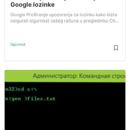
Google lozinke
Google Proširenje upozorenja za lozinku kako biste
osigurali sigurnost vašeg računa u pregledniku Ch...
Sigurnost