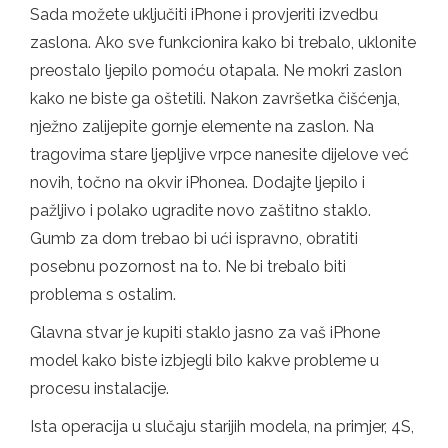
Sada možete uključiti iPhone i provjeriti izvedbu
zaslona. Ako sve funkcionira kako bi trebalo, uklonite
preostalo ljepilo pomoću otapala. Ne mokri zaslon
kako ne biste ga oštetili. Nakon završetka čišćenja,
nježno zalijepite gornje elemente na zaslon. Na
tragovima stare ljepljive vrpce nanesite dijelove već
novih, točno na okvir iPhonea. Dodajte ljepilo i
pažljivo i polako ugradite novo zaštitno staklo.
Gumb za dom trebao bi ući ispravno, obratiti
posebnu pozornost na to. Ne bi trebalo biti
problema s ostalim.
Glavna stvar je kupiti staklo jasno za vaš iPhone
model kako biste izbjegli bilo kakve probleme u
procesu instalacije.
Ista operacija u slučaju starijih modela, na primjer, 4S,