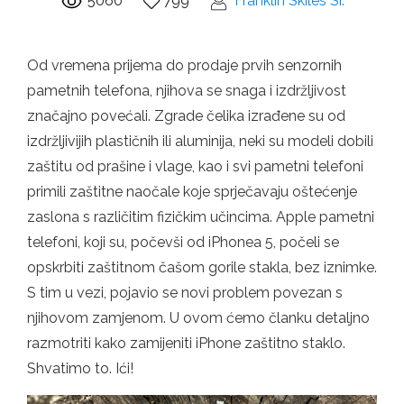
5060
799
Franklin Skiles Sr.
Od vremena prijema do prodaje prvih senzornih
pametnih telefona, njihova se snaga i izdržljivost
značajno povećali. Zgrade čelika izrađene su od
izdržljivijih plastičnih ili aluminija, neki su modeli dobili
zaštitu od prašine i vlage, kao i svi pametni telefoni
primili zaštitne naočale koje sprječavaju oštećenje
zaslona s različitim fizičkim učincima. Apple pametni
telefoni, koji su, počevši od iPhonea 5, počeli se
opskrbiti zaštitnom čašom gorile stakla, bez iznimke.
S tim u vezi, pojavio se novi problem povezan s
njihovom zamjenom. U ovom ćemo članku detaljno
razmotriti kako zamijeniti iPhone zaštitno staklo.
Shvatimo to. Ići!