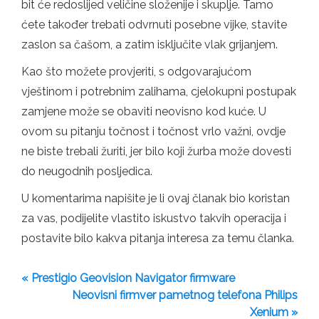
bit će redoslijed veličine složenije i skuplje. Tamo
ćete također trebati odvrnuti posebne vijke, stavite
zaslon sa čašom, a zatim isključite vlak grijanjem.
Kao što možete provjeriti, s odgovarajućom
vještinom i potrebnim zalihama, cjelokupni postupak
zamjene može se obaviti neovisno kod kuće. U
ovom su pitanju točnost i točnost vrlo važni, ovdje
ne biste trebali žuriti, jer bilo koji žurba može dovesti
do neugodnih posljedica.
U komentarima napišite je li ovaj članak bio koristan
za vas, podijelite vlastito iskustvo takvih operacija i
postavite bilo kakva pitanja interesa za temu članka.
« Prestigio Geovision Navigator firmware
Neovisni firmver pametnog telefona Philips
Xenium »