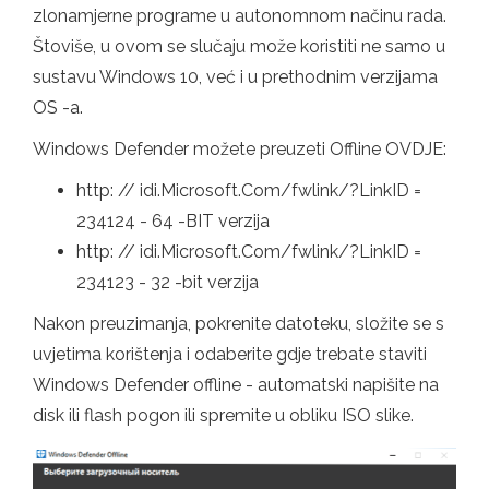
zlonamjerne programe u autonomnom načinu rada.
Štoviše, u ovom se slučaju može koristiti ne samo u
sustavu Windows 10, već i u prethodnim verzijama
OS -a.
Windows Defender možete preuzeti Offline OVDJE:
http: // idi.Microsoft.Com/fwlink/?LinkID =
234124 - 64 -BIT verzija
http: // idi.Microsoft.Com/fwlink/?LinkID =
234123 - 32 -bit verzija
Nakon preuzimanja, pokrenite datoteku, složite se s
uvjetima korištenja i odaberite gdje trebate staviti
Windows Defender offline - automatski napišite na
disk ili flash pogon ili spremite u obliku ISO slike.