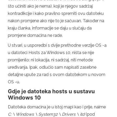
što učiniti ako je nema), koji je njegov sadržaj
kontradikcije i kako pravilno spremiti ovu datoteku
nakon promjene ako nije to je sačuvan. Također na
kraju članka, informacije se daju u slučaju da
promjene domaćina ne rade.
U stvari, u usporedbi s dvije prethodne verzije OS -a
u datoteci Hosts za Windows 10, ništa se nije
promijenilo: ni lokacija, ni sadržaj, niti metode
uređivanja. Ipak, odlučio sam napisati zasebne
detaljne upute za rad s ovom datotekom u novom
OS -u.
Gdje je datoteka hosts u sustavu
Windows 10
Datoteka domaćina je u istoj mapi kao i prije, naime
C: \ Windows \ System32 \ Drivers \ itd
(pod