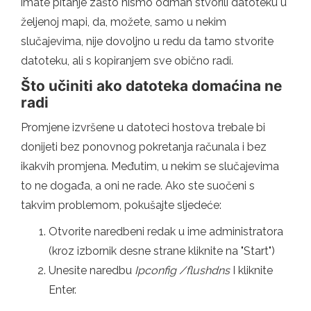
imate pitanje zašto nismo odmah stvorili datoteku u
željenoj mapi, da, možete, samo u nekim
slučajevima, nije dovoljno u redu da tamo stvorite
datoteku, ali s kopiranjem sve obično radi.
Što učiniti ako datoteka domaćina ne
radi
Promjene izvršene u datoteci hostova trebale bi
donijeti bez ponovnog pokretanja računala i bez
ikakvih promjena. Međutim, u nekim se slučajevima
to ne događa, a oni ne rade. Ako ste suočeni s
takvim problemom, pokušajte sljedeće:
Otvorite naredbeni redak u ime administratora
(kroz izbornik desne strane kliknite na "Start")
Unesite naredbu
Ipconfig /flushdns
I kliknite
Enter.