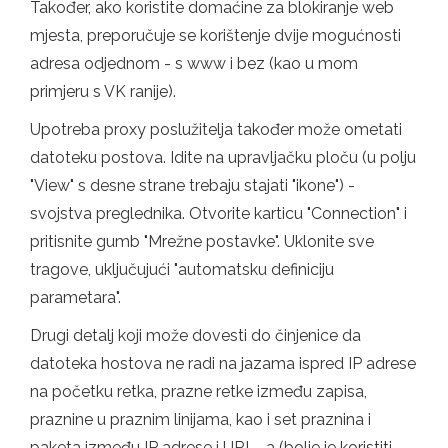
Također, ako koristite domaćine za blokiranje web
mjesta, preporučuje se korištenje dvije mogućnosti
adresa odjednom - s www i bez (kao u mom
primjeru s VK ranije).
Upotreba proxy poslužitelja također može ometati
datoteku postova. Idite na upravljačku ploču (u polju
"View" s desne strane trebaju stajati "ikone") -
svojstva preglednika. Otvorite karticu "Connection" i
pritisnite gumb "Mrežne postavke". Uklonite sve
tragove, uključujući "automatsku definiciju
parametara".
Drugi detalj koji može dovesti do činjenice da
datoteka hostova ne radi na jazama ispred IP adrese
na početku retka, prazne retke između zapisa,
praznine u praznim linijama, kao i set praznina i
paketa između IP adrese i URL -a (bolje je koristiti