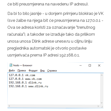
će biti preusmjerena na navedenu IP adresu).
Da bi to bilo jasnije - u donjem primjeru blokirao je VK
(sve žalbe na njega bit će preusmjerena na 127.0.0.1 -
Ova se adresa koristi za označavanje "trenutnog
računala"), a također se izrađuje tako da prilikom
unosa unosa Dlink adrese unese.ru u ciljnu liniju
preglednika automatski je otvorio postavke
usmjerivača prema IP adresi 192.168.0.1.