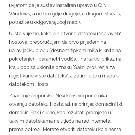
uvjetom da je sustav instaliran upravo u C: \
Windows, a ne bilo gdje drugdje, u drugom slučaju,
potražite u odgovarajućoj mapi).
U isto vrijeme, kako bih otvorio datoteku "ispravnih"
hostova, preporučujem da prvo prijeđem na
upravljačku ploču (desnom tipkom miša kliknite na
pokretanje) - parametri vodiča. I na kartici prikaz na
kraju popisa uklonite oznaku "Sakrij proširenja za
registrirane vrste datoteka", a zatim idite u mapu s
datotekom Hosts.
Značenje preporuke: Neki korisnici početnika
otvaraju datoteku Hosts, ali, na primjer, domaćini.txt,
domaćini.Bak i slično, kao rezultat, promjene u
takvim datotekama ne utječu na rad Interneta,
prema potrebi. Morate otvoriti datoteku koja nema