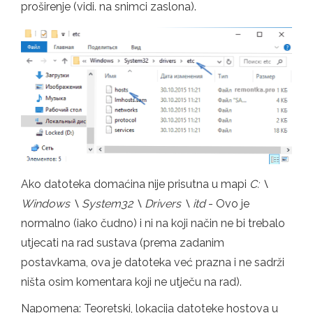
proširenje (vidi. na snimci zaslona).
Ako datoteka domaćina nije prisutna u mapi
C: \
Windows \ System32 \ Drivers \ itd
- Ovo je
normalno (iako čudno) i ni na koji način ne bi trebalo
utjecati na rad sustava (prema zadanim
postavkama, ova je datoteka već prazna i ne sadrži
ništa osim komentara koji ne utječu na rad).
Napomena: Teoretski, lokacija datoteke hostova u