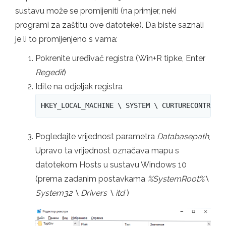
sustavu može se promijeniti (na primjer, neki
programi za zaštitu ove datoteke). Da biste saznali
je li to promijenjeno s vama:
Pokrenite uređivač registra (Win+R tipke, Enter
Regedit
)
Idite na odjeljak registra
HKEY_LOCAL_MACHINE \ SYSTEM \ CURTURECONTROLS
Pogledajte vrijednost parametra
Databasepath
,
Upravo ta vrijednost označava mapu s
datotekom Hosts u sustavu Windows 10
(prema zadanim postavkama
%SystemRoot%\
System32 \ Drivers \ itd
)