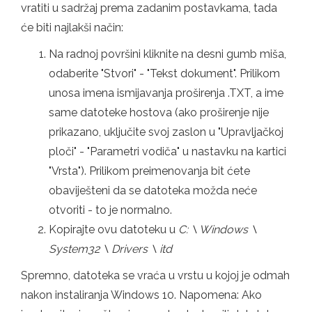
vratiti u sadržaj prema zadanim postavkama, tada
će biti najlakši način:
Na radnoj površini kliknite na desni gumb miša,
odaberite "Stvori" - "Tekst dokument". Prilikom
unosa imena ismijavanja proširenja .TXT, a ime
same datoteke hostova (ako proširenje nije
prikazano, uključite svoj zaslon u "Upravljačkoj
ploči" - "Parametri vodiča" u nastavku na kartici
"Vrsta"). Prilikom preimenovanja bit ćete
obaviješteni da se datoteka možda neće
otvoriti - to je normalno.
Kopirajte ovu datoteku u
C: \ Windows \
System32 \ Drivers \ itd
Spremno, datoteka se vraća u vrstu u kojoj je odmah
nakon instaliranja Windows 10. Napomena: Ako