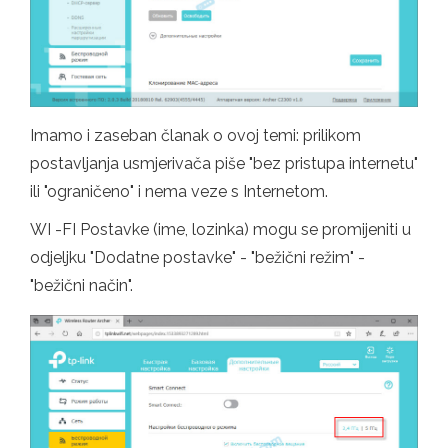
Imamo i zaseban članak o ovoj temi: prilikom
postavljanja usmjerivača piše "bez pristupa internetu"
ili "ograničeno" i nema veze s Internetom.
WI -FI Postavke (ime, lozinka) mogu se promijeniti u
odjeljku "Dodatne postavke" - "bežični režim" -
"bežični način".