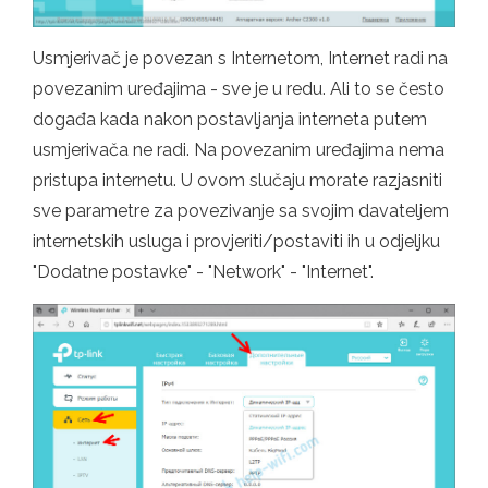
Usmjerivač je povezan s Internetom, Internet radi na
povezanim uređajima - sve je u redu. Ali to se često
događa kada nakon postavljanja interneta putem
usmjerivača ne radi. Na povezanim uređajima nema
pristupa internetu. U ovom slučaju morate razjasniti
sve parametre za povezivanje sa svojim davateljem
internetskih usluga i provjeriti/postaviti ih u odjeljku
"Dodatne postavke" - "Network" - "Internet".