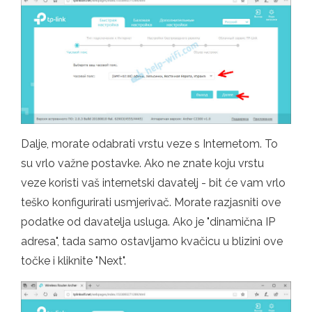
Dalje, morate odabrati vrstu veze s Internetom. To
su vrlo važne postavke. Ako ne znate koju vrstu
veze koristi vaš internetski davatelj - bit će vam vrlo
teško konfigurirati usmjerivač. Morate razjasniti ove
podatke od davatelja usluga. Ako je "dinamična IP
adresa", tada samo ostavljamo kvačicu u blizini ove
točke i kliknite "Next".