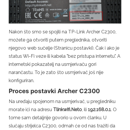
Nakon što smo se spojili na TP-Link Archer C2300,
možete ga otvoriti putem preglednika, otvoriti
njegovo web sučelje (Stranicu postavki). Čak i ako je
status Wi-Fi veze ili kabela "bez pristupa internetu". A
internetski pokazatelj na usmjerivaču gori
narančastu. To je zato što usmjerivač još nije
konfiguriran.
Proces postavki Archer C2300
Na uređaju spojenom na usmjerivač, u pregledniku
morate ići na adresu
Tlinkwifi.Neto
, ili
192.168.0.1
. O
tome sam detaljnije govorio u ovom članku. U
slučaju strijelca C2300, odmah će od nas tražiti da