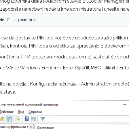
lnog izbornika diska i odabirom stavke BitLocker Management
započnite naredbeni redak u ime administratora i unesite na
dd C: -tpmandpin
 se da postavite PIN kod koji će se ubuduće zatražiti prilikom
pješan, kontrola PIN koda u odjeljku za upravljanje Bitlockerom
 korištenju TPM (pouzdani modul platforme) sastojat će se od 
ljuč Win je Windows Emblem), Enter
Gpedit.MSC
i kliknite Ent
dite na odjeljak Konfiguracija računala - Administrativni predl
sustava.