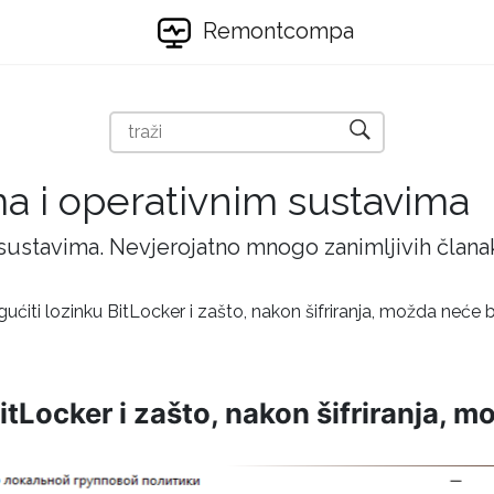
Remontcompa
ma i operativnim sustavima
 sustavima. Nevjerojatno mnogo zanimljivih članak
ćiti lozinku BitLocker i zašto, nakon šifriranja, možda neće b
tLocker i zašto, nakon šifriranja, m