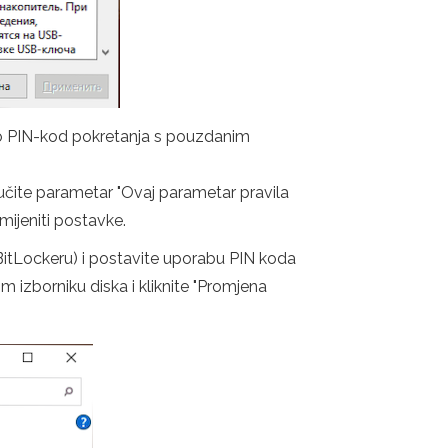
io PIN-kod pokretanja s pouzdanim
ključite parametar "Ovaj parametar pravila
ijeniti postavke.
a BitLockeru) i postavite uporabu PIN koda
om izborniku diska i kliknite "Promjena