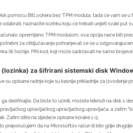
 Disk pomoću BitLockera bez TPM modula, tada će vam se u fa
abrati, naznačite lozinku koju će trebati unijeti svaki put sv
 računalo opremljeno TPM modulom, ova opcija neće biti predlož
vi potrebni za otključavanje pohranjevat će se u odgovarajućem 
inka (ili točnije, PIN kod, koji može sadržavati ne samo brojev
 (lozinka) za šifrirani sistemski disk Windo
e su opisane radnje koje su kasnije prikladnije za izvođenje pri
rvo ga dešifrirajte. Da biste to učinili, možete kliknuti na dis
ravljačkog upravljačkog upravljačkog upravljača, a zatim "Iskl
k. Zatim idite na sljedeće opisane korake 1-5.
oplo preporučujem da na Microsoftov račun ili bilo gdje drugdje