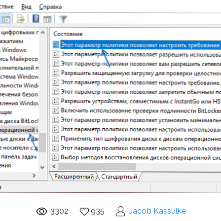
3302
935
Jacob Kassulke