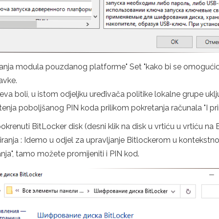
etanja modula pouzdanog platforme" Set "kako bi se omoguć
avke.
ojeva boli, u istom odjeljku uređivača politike lokalne grupe u
a poboljšanog PIN koda prilikom pokretanja računala "I prim
krenuti BitLocker disk (desni klik na disk u vrtiću u vrtiću n
friranja : Idemo u odjel za upravljanje Bitlockerom u kontekstn
ja", tamo možete promijeniti i PIN kod.