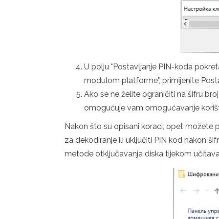
U polju "Postavljanje PIN-koda pokr
modulom platforme", primijenite Post
Ako se ne želite ograničiti na šifru br
omogućuje vam omogućavanje korištenj
Nakon što su opisani koraci, opet možete po
za dekodiranje ili uključiti PIN kod nakon ši
metode otključavanja diska tijekom učitavan