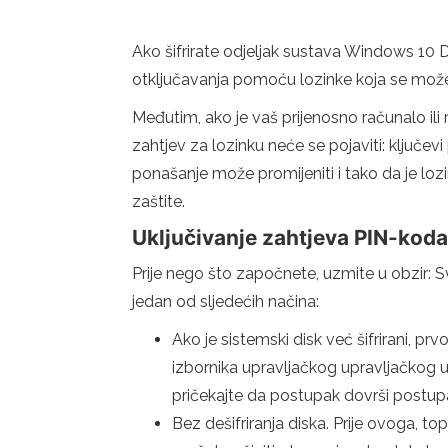
Ako šifrirate odjeljak sustava Windows 10
otključavanja pomoću lozinke koja se može od
Međutim, ako je vaš prijenosno računalo ili
zahtjev za lozinku neće se pojaviti: ključe
ponašanje može promijeniti i tako da je loz
zaštite.
Uključivanje zahtjeva PIN-koda
Prije nego što započnete, uzmite u obzir: Sv
jedan od sljedećih načina:
Ako je sistemski disk već šifrirani, p
izbornika upravljačkog upravljačkog up
pričekajte da postupak dovrši postupa
Bez dešifriranja diska. Prije ovoga, t