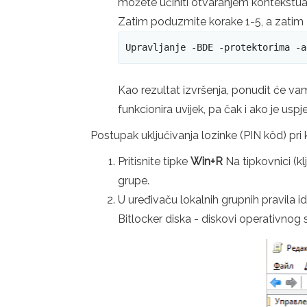
možete učiniti otvaranjem kontekstua
Zatim poduzmite korake 1-5, a zatim 
Upravljanje -BDE -protektorima -a
Kao rezultat izvršenja, ponudit će vam
funkcionira uvijek, pa čak i ako je us
Postupak uključivanja lozinke (PIN kôd) pri
Pritisnite tipke
Win+R
Na tipkovnici (k
grupe.
U uređivaču lokalnih grupnih pravila i
Bitlocker diska - diskovi operativnog 