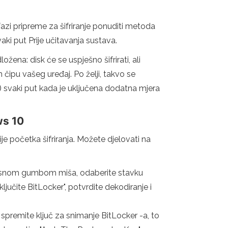
zi pripreme za šifriranje ponuditi metoda
aki put Prije učitavanja sustava.
ena: disk će se uspješno šifrirati, ali
čipu vašeg uređaj. Po želji, takvo se
e) svaki put kada je uključena dodatna mjera
ws 10
je početka šifriranja. Možete djelovati na
k s desnom gumbom miša, odaberite stavku
jučite BitLocker", potvrdite dekodiranje i
 spremite ključ za snimanje BitLocker -a, to