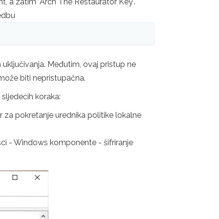
, a zatim "Arch The Restaurator Key".
redbu
 uključivanja. Međutim, ovaj pristup ne
 može biti nepristupačna.
sljedećih koraka:
er za pokretanje urednika politike lokalne
ošci - Windows komponente - šifriranje