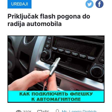
UREĐAJI
Priključak flash pogona do
radija automobila
2331
165
Ms. Lonnie Dietrich