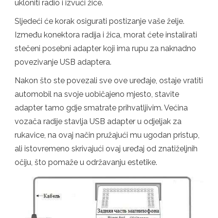
ukloniti radio i izvući žice.
Sljedeći će korak osigurati postizanje vaše želje.
Između konektora radija i žica, morat ćete instalirati
stečeni posebni adapter koji ima rupu za naknadno
povezivanje USB adaptera.
Nakon što ste povezali sve ove uređaje, ostaje vratiti
automobil na svoje uobičajeno mjesto, stavite
adapter tamo gdje smatrate prihvatljivim. Većina
vozača radije stavlja USB adapter u odjeljak za
rukavice, na ovaj način pružajući mu ugodan pristup,
ali istovremeno skrivajući ovaj uređaj od znatiželjnih
očiju, što pomaže u održavanju estetike.