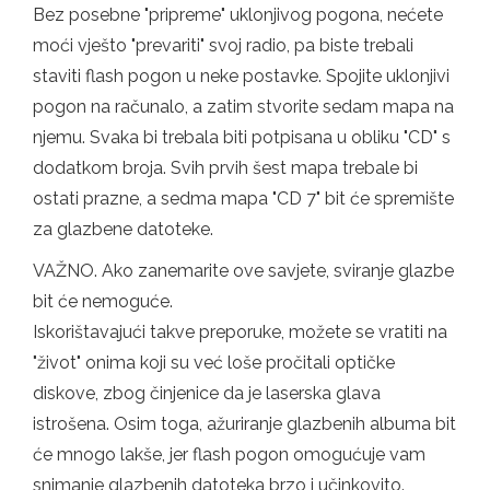
Bez posebne "pripreme" uklonjivog pogona, nećete
moći vješto "prevariti" svoj radio, pa biste trebali
staviti flash pogon u neke postavke. Spojite uklonjivi
pogon na računalo, a zatim stvorite sedam mapa na
njemu. Svaka bi trebala biti potpisana u obliku "CD" s
dodatkom broja. Svih prvih šest mapa trebale bi
ostati prazne, a sedma mapa "CD 7" bit će spremište
za glazbene datoteke.
VAŽNO. Ako zanemarite ove savjete, sviranje glazbe
bit će nemoguće.
Iskorištavajući takve preporuke, možete se vratiti na
"život" onima koji su već loše pročitali optičke
diskove, zbog činjenice da je laserska glava
istrošena. Osim toga, ažuriranje glazbenih albuma bit
će mnogo lakše, jer flash pogon omogućuje vam
snimanje glazbenih datoteka brzo i učinkovito.