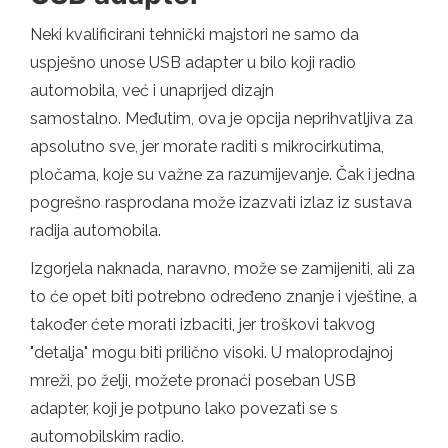
Neki kvalificirani tehnički majstori ne samo da
uspješno unose USB adapter u bilo koji radio
automobila, već i unaprijed dizajn
samostalno. Međutim, ova je opcija neprihvatljiva za
apsolutno sve, jer morate raditi s mikrocirkutima,
pločama, koje su važne za razumijevanje. Čak i jedna
pogrešno rasprodana može izazvati izlaz iz sustava
radija automobila.
Izgorjela naknada, naravno, može se zamijeniti, ali za
to će opet biti potrebno određeno znanje i vještine, a
također ćete morati izbaciti, jer troškovi takvog
"detalja" mogu biti prilično visoki. U maloprodajnoj
mreži, po želji, možete pronaći poseban USB
adapter, koji je potpuno lako povezati se s
automobilskim radio.