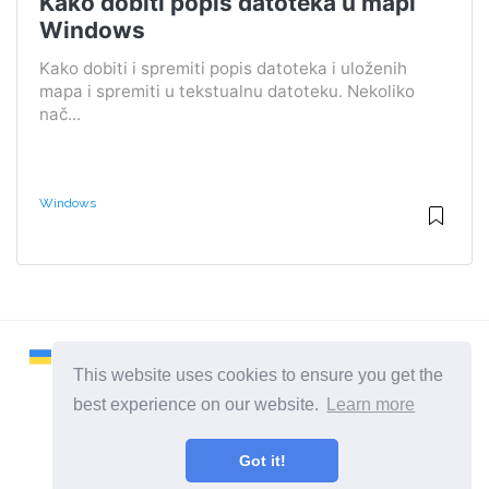
Kako dobiti popis datoteka u mapi
Windows
Kako dobiti i spremiti popis datoteka i uloženih
mapa i spremiti u tekstualnu datoteku. Nekoliko
nač...
Windows
This website uses cookies to ensure you get the
best experience on our website.
Learn more
2026 ©
Remontcompa
Got it!
Sve kategorije