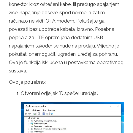
konektor kroz oštećeni kabel ili predugo spajanjem
žice, napajanje doseže ispod norme, a zatim
računalo ne vidi IOTA modem. Pokušajte ga
povezati bez upotrebe kabela, izravno. Posebna
pojačala za LTE opremljena dodatnim USB
napajanjem također se nude na prodaju. Vrijedno je
pokušati onemogućiti ugrađeni uređaj za pohranu.
Ova je funkcija isključena u postavkama operativnog
sustava.
Ovo je potrebno:
Otvoreni odjeljak "Dispečer uređaja".