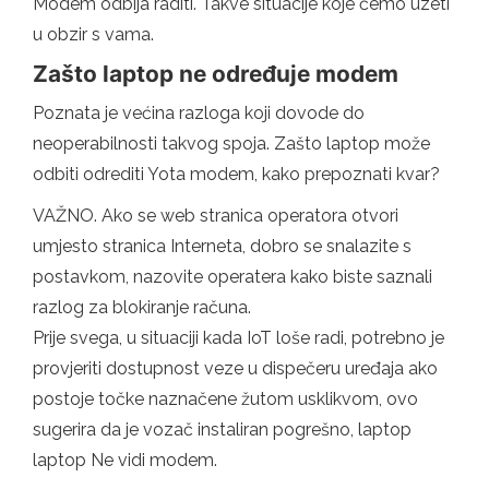
Modem odbija raditi. Takve situacije koje ćemo uzeti
u obzir s vama.
Zašto laptop ne određuje modem
Poznata je većina razloga koji dovode do
neoperabilnosti takvog spoja. Zašto laptop može
odbiti odrediti Yota modem, kako prepoznati kvar?
VAŽNO. Ako se web stranica operatora otvori
umjesto stranica Interneta, dobro se snalazite s
postavkom, nazovite operatera kako biste saznali
razlog za blokiranje računa.
Prije svega, u situaciji kada IoT loše radi, potrebno je
provjeriti dostupnost veze u dispečeru uređaja ako
postoje točke naznačene žutom usklikvom, ovo
sugerira da je vozač instaliran pogrešno, laptop
laptop Ne vidi modem.