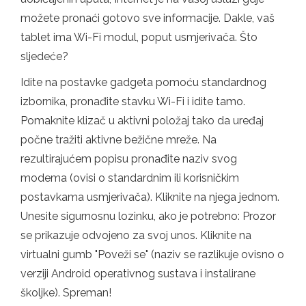
možete pronaći gotovo sve informacije. Dakle, vaš
tablet ima Wi-Fi modul, poput usmjerivača. Što
sljedeće?
Idite na postavke gadgeta pomoću standardnog
izbornika, pronađite stavku Wi-Fi i idite tamo.
Pomaknite klizač u aktivni položaj tako da uređaj
počne tražiti aktivne bežične mreže. Na
rezultirajućem popisu pronađite naziv svog
modema (ovisi o standardnim ili korisničkim
postavkama usmjerivača). Kliknite na njega jednom.
Unesite sigurnosnu lozinku, ako je potrebno: Prozor
se prikazuje odvojeno za svoj unos. Kliknite na
virtualni gumb "Poveži se" (naziv se razlikuje ovisno o
verziji Android operativnog sustava i instalirane
školjke). Spreman!