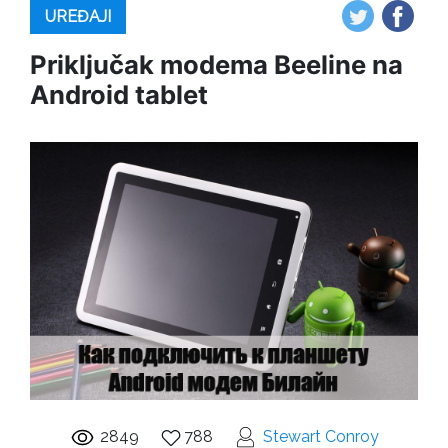
UREĐAJI
Priključak modema Beeline na
Android tablet
2849
788
Stewart Conroy