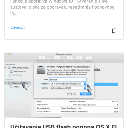
Funkcije oporavka Windows 10 - Stvaranje slike
sustava, diska za oporavak, resetiranja i ponovnog
in...
Windows
Učitavanje USB flash pogona OS X El