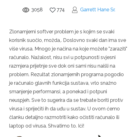
3058
774
Garrett Hane Sr.
Zlonamjerni softver problem je s kojim se svaki
korisnik suočio, možda,. Doslovno svaki dan ima sve
više virusa. Mnogo je načina na koje možete "zaraziti"
računalo. Nažalost, nisu svi u potpunosti svjesni
razmjera prijetnje sve dok oni sami nisu naišli na
problem. Rezultat zlonamjernih programa pogodio
je računalo glavnih funkcija sustava, vrlo snažno
smanjenje performansi, a ponekad i potpuni
neuspjeh. Sve to sugerira da se trebate boriti protiv
virusa i spriječiti ih da uđu u sustav. U ovom ćemo
članku detaljno razmotriti kako očistiti računalo ili
laptop od virusa. Shvatimo to. Ići!