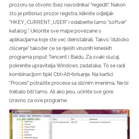
prozoru se otvorio (bez navodnika) "regedit". Nakon
što je pritisnuo prozor registra, kliknite odjeljak
"HKEY_CURRENT_USER" i odaberite tamo "softver"
katalog ". Uklonite sve mape povezane s
aplikacijama koje ste već deinstalirali. Takvo "duboko
čišćenje" također će se riješiti virusnih kineskih
programa poput Tencent i Baidu. Za svaki slučaj,
pokrenite upravitelja Windows zadataka. To se radi
kombinacijom tipki Ctrl+Alt+brisanje. Na kartici
"Procesi" potražite procese sa sličnim imenima. Ne bi
trebalo biti tamo. Ali ako jesu, učinite sve gore
izravno za ove programe.