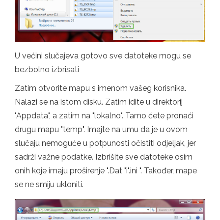
U većini slučajeva gotovo sve datoteke mogu se
bezbolno izbrisati
Zatim otvorite mapu s imenom vašeg korisnika.
Nalazi se na istom disku. Zatim idite u direktorij
"Appdata", a zatim na "lokalno". Tamo ćete pronaći
drugu mapu "temp". Imajte na umu da je u ovom
slučaju nemoguće u potpunosti očistiti odjeljak, jer
sadrži važne podatke. Izbrišite sve datoteke osim
onih koje imaju proširenje ".Dat "i".ini ". Također, mape
se ne smiju ukloniti.