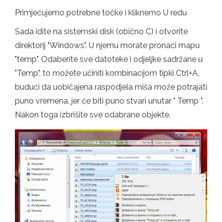
Primjećujemo potrebne točke i kliknemo U redu
Sada idite na sistemski disk (obično C) i otvorite
direktorij "Windows". U njemu morate pronaći mapu
"temp". Odaberite sve datoteke i odjeljke sadržane u
"Temp", to možete učiniti kombinacijom tipki Ctrl+A,
budući da uobičajena raspodjela miša može potrajati
puno vremena, jer će biti puno stvari unutar " Temp ".
Nakon toga izbrišite sve odabrane objekte.