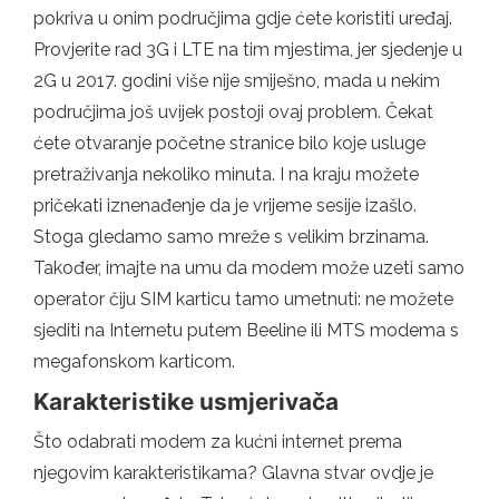
pokriva u onim područjima gdje ćete koristiti uređaj.
Provjerite rad 3G i LTE na tim mjestima, jer sjedenje u
2G u 2017. godini više nije smiješno, mada u nekim
područjima još uvijek postoji ovaj problem. Čekat
ćete otvaranje početne stranice bilo koje usluge
pretraživanja nekoliko minuta. I na kraju možete
pričekati iznenađenje da je vrijeme sesije izašlo.
Stoga gledamo samo mreže s velikim brzinama.
Također, imajte na umu da modem može uzeti samo
operator čiju SIM karticu tamo umetnuti: ne možete
sjediti na Internetu putem Beeline ili MTS modema s
megafonskom karticom.
Karakteristike usmjerivača
Što odabrati modem za kućni internet prema
njegovim karakteristikama? Glavna stvar ovdje je