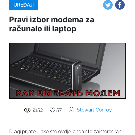
UREĐAJI
Pravi izbor modema za
računalo ili laptop
2152
57
Stewart Conroy
Dragi prijatelji, ako ste ovdje, onda ste zainteresirani