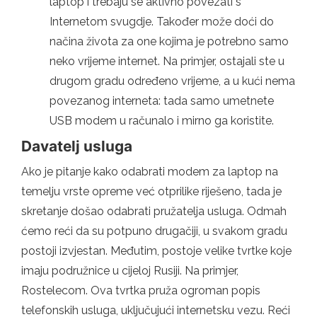
laptop i trebaju se aktivno povezati s
Internetom svugdje. Također može doći do
načina života za one kojima je potrebno samo
neko vrijeme internet. Na primjer, ostajali ste u
drugom gradu određeno vrijeme, a u kući nema
povezanog interneta: tada samo umetnete
USB modem u računalo i mirno ga koristite.
Davatelj usluga
Ako je pitanje kako odabrati modem za laptop na
temelju vrste opreme već otprilike riješeno, tada je
skretanje došao odabrati pružatelja usluga. Odmah
ćemo reći da su potpuno drugačiji, u svakom gradu
postoji izvjestan. Međutim, postoje velike tvrtke koje
imaju podružnice u cijeloj Rusiji. Na primjer,
Rostelecom. Ova tvrtka pruža ogroman popis
telefonskih usluga, uključujući internetsku vezu. Reći