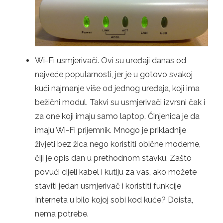
Wi-Fi usmjerivači. Ovi su uređaji danas od
najveće popularnosti, jer je u gotovo svakoj
kući najmanje više od jednog uređaja, koji ima
bežični modul. Takvi su usmjerivači izvrsni čak i
za one koji imaju samo laptop. Činjenica je da
imaju Wi-Fi prijemnik. Mnogo je prikladnije
živjeti bez žica nego koristiti obične modeme,
čiji je opis dan u prethodnom stavku. Zašto
povući cijeli kabel i kutiju za vas, ako možete
staviti jedan usmjerivač i koristiti funkcije
Interneta u bilo kojoj sobi kod kuće? Doista,
nema potrebe.