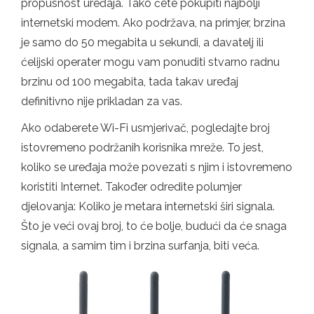
propusnost uređaja. Tako ćete pokupiti najbolji
internetski modem. Ako podržava, na primjer, brzina
je samo do 50 megabita u sekundi, a davatelj ili
ćelijski operater mogu vam ponuditi stvarno radnu
brzinu od 100 megabita, tada takav uređaj
definitivno nije prikladan za vas.
Ako odaberete Wi-Fi usmjerivač, pogledajte broj
istovremeno podržanih korisnika mreže. To jest,
koliko se uređaja može povezati s njim i istovremeno
koristiti Internet. Također odredite polumjer
djelovanja: Koliko je metara internetski širi signala.
Što je veći ovaj broj, to će bolje, budući da će snaga
signala, a samim tim i brzina surfanja, biti veća.