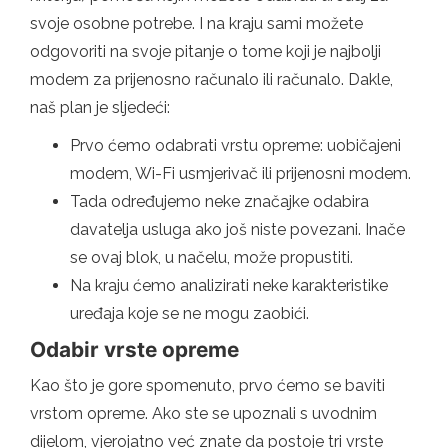
svoje osobne potrebe. I na kraju sami možete
odgovoriti na svoje pitanje o tome koji je najbolji
modem za prijenosno računalo ili računalo. Dakle,
naš plan je sljedeći:
Prvo ćemo odabrati vrstu opreme: uobičajeni
modem, Wi-Fi usmjerivač ili prijenosni modem.
Tada određujemo neke značajke odabira
davatelja usluga ako još niste povezani. Inače
se ovaj blok, u načelu, može propustiti.
Na kraju ćemo analizirati neke karakteristike
uređaja koje se ne mogu zaobići.
Odabir vrste opreme
Kao što je gore spomenuto, prvo ćemo se baviti
vrstom opreme. Ako ste se upoznali s uvodnim
dijelom, vjerojatno već znate da postoje tri vrste