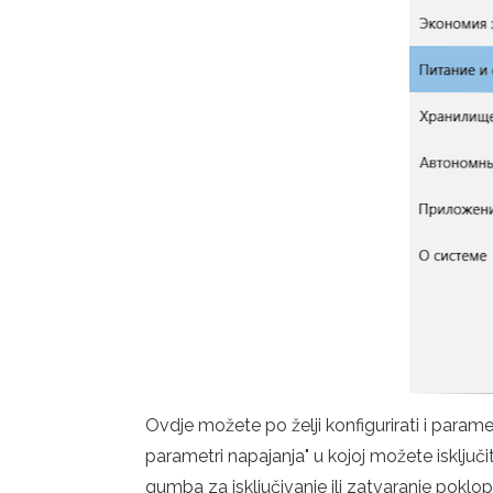
Ovdje možete po želji konfigurirati i param
parametri napajanja" u kojoj možete isključit
gumba za isključivanje ili zatvaranje poklop