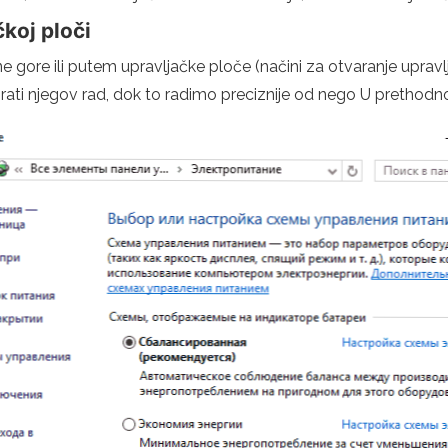
koj ploči
e gore ili putem upravljačke ploče (načini za otvaranje uprav
urirati njegov rad, dok to radimo preciznije od nego U prethodnoj