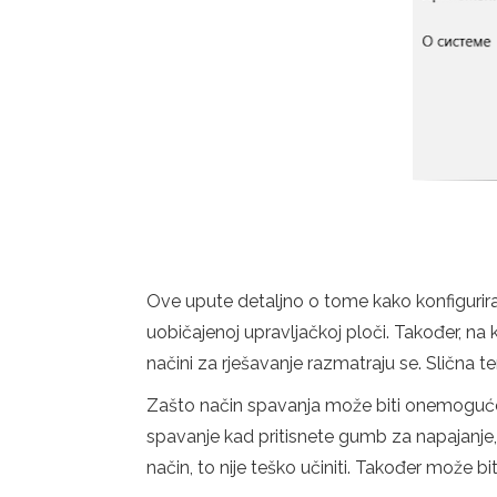
Ove upute detaljno o tome kako konfigurira
uobičajenoj upravljačkoj ploči. Također, n
načini za rješavanje razmatraju se. Slična 
Zašto način spavanja može biti onemogućen: n
spavanje kad pritisnete gumb za napajanje, a
način, to nije teško učiniti. Također može bi