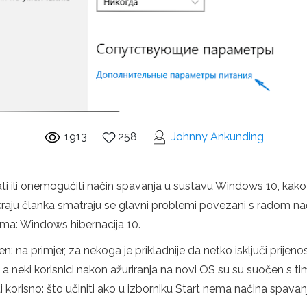
1913
258
Johnny Ankunding
ti ili onemogućiti način spavanja u sustavu Windows 10, kako
a kraju članka smatraju se glavni problemi povezani s radom n
tema: Windows hibernacija 10.
a primjer, za nekoga je prikladnije da netko isključi prijenosn
 neki korisnici nakon ažuriranja na novi OS su su suočen s tim d
ti korisno: što učiniti ako u izborniku Start nema načina spavan