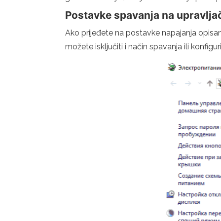
Postavke spavanja na upravljač
Ako prijeđete na postavke napajanja opisan
možete isključiti i način spavanja ili konfig