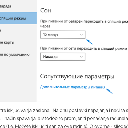
etre isključivanja zaslona. Na dnu postavki napajanja i način
i i način spavanja, a istodobno promijeniti ponašanje računala 
ca (t.e. Možete isključiti san za ove radnje). O ovome - sljede