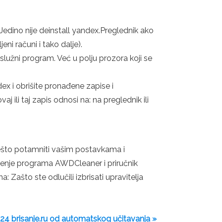
Jedino nije deinstall yandex.Preglednik ako
ni računi i tako dalje).
 uslužni program. Već u polju prozora koji se
ex i obrišite pronađene zapise i
j ili taj zapis odnosi na: na preglednik ili
ešto potamniti vašim postavkama i
štenje programa AWDCleaner i priručnik
ašto ste odlučili izbrisati upravitelja
4 brisanje.ru od automatskog učitavanja »