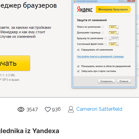
3547
936
Cameron Satterfield
glednika iz Yandexa