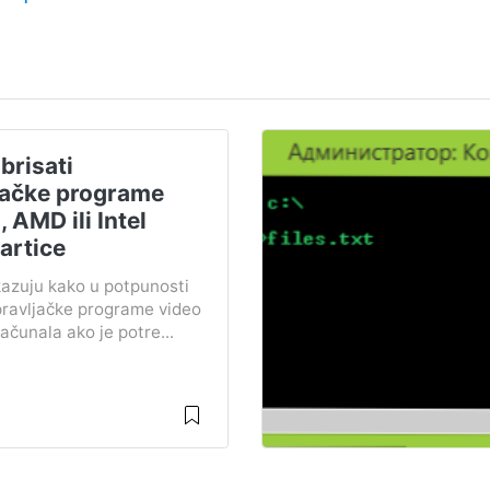
brisati
jačke programe
 AMD ili Intel
artice
azuju kako u potpunosti
upravljačke programe video
računala ako je potre...