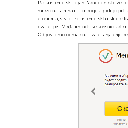
Ruski internetski gigant Yandex često želi o
mreži i na računalu je mnogo ugodniji i prikl
proširenja, stvorili niz internetskih usluga (
ovaj popis. Međutim, neki se korisnici žale n
Odgovorimo odmah na ova pitanja prije nego