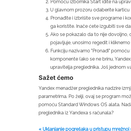
Pomoću izbornika Start idite na uprav
U glavnom prozoru odaberite karticu "
Pronađite i izbrišite sve programe i k
ga koristite. Inače ćete izgubiti sve d
Ako se pokazalo da to nije dovoljno, on
pojavljuje, unosimo regedit i kliknemo
Funkciju nazivamo "Pronađi" pomoću kom
komponente (ako se ne brinu, Yandex.Pre
upravitelja preglednika. Još jednom v
Sažet ćemo
Yandex menadžer preglednika nadzire izmje
parametrima. Po želji, ovaj se program može
pomoću Standard Windows OS alata. Nadamo s
preglednika iz Yandexa s računala?
« Uklanjanje pogrešaka u pristupu mrežnoj