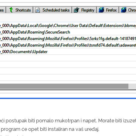
sljedeći postupak biti pomalo mukotrpan i napet. Morate biti izuz
 program će opet biti instaliran na vaš uređaj.