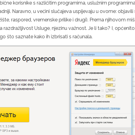
bične korisnike s različitim programima, uslužnim programima i
adniji. Naravno, u većini slučajeva uspijevaju u ovome: objavili
tržište, raspored, vremenske prilike i drugi). Prema njihovom miš
a razdražljivost Usluge, njezinu važnost. Je li tako? I, općenit
 što saznate kako ih izbrisati s računala.