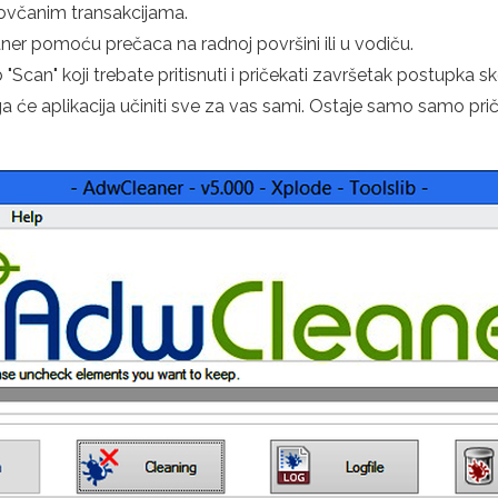
novčanim transakcijama.
aner pomoću prečaca na radnoj površini ili u vodiču.
can" koji trebate pritisnuti i pričekati završetak postupka sk
ga će aplikacija učiniti sve za vas sami. Ostaje samo samo pr