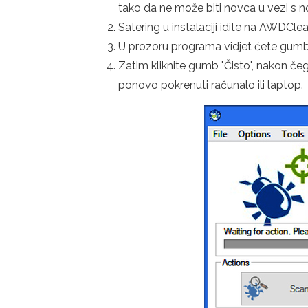
tako da ne može biti novca u vezi s 
Satering u instalaciji idite na AWDCle
U prozoru programa vidjet ćete gumb "S
Zatim kliknite gumb "Čisto", nakon če
ponovo pokrenuti računalo ili laptop.