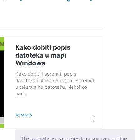
Kako dobiti popis
datoteka u mapi
Windows
Kako dobiti i spremiti popis
datoteka i uloženih mapa i spremiti
u tekstualnu datoteku. Nekoliko
nač...
Windows
This website uses cookies to ensure you get the