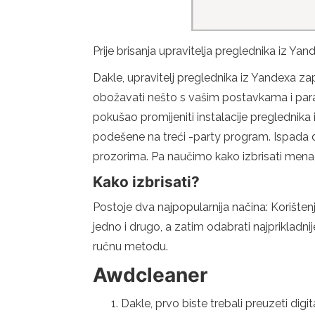
Prije brisanja upravitelja preglednika iz Ya
Dakle, upravitelj preglednika iz Yandexa zap
obožavati nešto s vašim postavkama i par
pokušao promijeniti instalacije preglednik
podešene na treći -party program. Ispada da
prozorima. Pa naučimo kako izbrisati mena
Kako izbrisati?
Postoje dva najpopularnija načina: Korišt
jedno i drugo, a zatim odabrati najprikladn
ručnu metodu.
Awdcleaner
Dakle, prvo biste trebali preuzeti digi