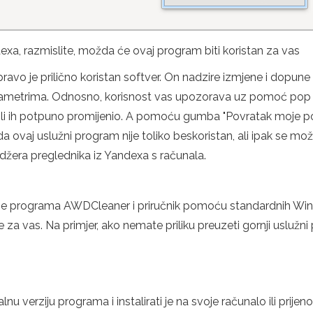
ndexa, razmislite, možda će ovaj program biti koristan za vas
ravo je prilično koristan softver. On nadzire izmjene i dopune 
ametrima. Odnosno, korisnost vas upozorava uz pomoć pop -
a ili ih potpuno promijenio. A pomoću gumba "Povratak moje p
 ovaj uslužni program nije toliko beskoristan, ali ipak se mož
džera preglednika iz Yandexa s računala.
enje programa AWDCleaner i priručnik pomoću standardnih Wind
ije za vas. Na primjer, ako nemate priliku preuzeti gornji usl
talnu verziju programa i instalirati je na svoje računalo ili pri