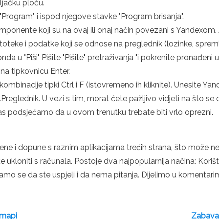
ljačku ploču.
Program" i ispod njegove stavke "Program brisanja".
omponente koji su na ovaj ili onaj način povezani s Yandexom. 
atoteke i podatke koji se odnose na preglednik (lozinke, spremlje
da u "Piši" Pišite "Pišite" pretraživanja "i pokrenite pronađeni
 na tipkovnicu Enter.
binacije tipki Ctrl i F (istovremeno ih kliknite). Unesite Yand
glednik. U vezi s tim, morat ćete pažljivo vidjeti na što se ova
as podsjećamo da u ovom trenutku trebate biti vrlo oprezni.
ne i dopune s raznim aplikacijama trećih strana, što može n
 ukloniti s računala. Postoje dva najpopularnija načina: Kori
e da ste uspjeli i da nema pitanja. Dijelimo u komentarima: Z
 mapi
Zabava2