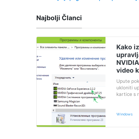
Najbolji Članci
Kako iz
upravl
NVIDIA,
video k
Upute pok
ukloniti 
kartice s 
Windows