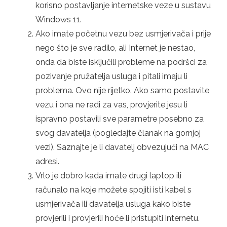
korisno postavljanje internetske veze u sustavu
Windows 11.
Ako imate početnu vezu bez usmjerivača i prije
nego što je sve radilo, ali Internet je nestao,
onda da biste isključili probleme na podršci za
pozivanje pružatelja usluga i pitali imaju li
problema. Ovo nije rijetko. Ako samo postavite
vezu i ona ne radi za vas, provjerite jesu li
ispravno postavili sve parametre posebno za
svog davatelja (pogledajte članak na gornjoj
vezi). Saznajte je li davatelj obvezujući na MAC
adresi.
Vrlo je dobro kada imate drugi laptop ili
računalo na koje možete spojiti isti kabel s
usmjerivača ili davatelja usluga kako biste
provjerili i provjerili hoće li pristupiti internetu.