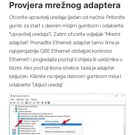
Provjera mrežnog adaptera
Otvorite upravitelj uređaja (jedan od načina: Pritisnite
gumb za start s desnim mišjim gumbom i odaberite
"Upravitelj uređaja"). Zatim otvorite odjeljak "Mrežni
adapteri". Pronađite Ethernet adapter tamo (ime je
najvjerojatnije GBE Ethernet obiteljski kontrolor,
Ethernet) i pogledajte postoji li strijela ili uskličnika u
blizini. Ako postoji ikona strelice, tada je adapter
isključen. Kliknite na njega desnom gumbom miša i
odaberite "Uključi uređaj".