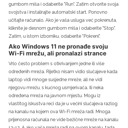
gumbom miša i odaberite "Run". Zatim otvorite svoja
svojstva i instalirajte automatski start. Ponovno
učitajte računalo. Ako je vaša usluga već pokrenuta,
kliknite je desnom gumbom miša i odaberite "Stop".
Zatim, u istom izborniku, odaberite "Pokreni".
Ako Windows 11 ne pronađe svoju
Wi-Fi mrežu, ali pronalazi strance
Vrlo često problem s otkrivanjem jedne ili više
određenih mreža. Rijetko nisam vidio slučajeve kada
laptop vidi mnoge susjedne mreže, ali ne vidi
njegovu mrežu, s kućnog usmjerivača. Ili neka
određena mreža na javnom mjestu. Mogu iz
vlastitog iskustva reći da je u većini slučajeva razlog
na kanalu na kojem ova Wi-Fi mreža radi. Mnoga
prijenosna računala ne vide bežične mreže na kanalu
12-13. A ako vaša mreža radi na ovom kanalu, tada