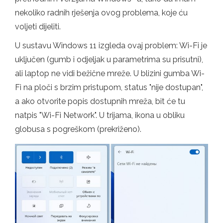
nekoliko radnih rješenja ovog problema, koje ću
voljeti dijeliti.
U sustavu Windows 11 izgleda ovaj problem: Wi-Fi je
uključen (gumb i odjeljak u parametrima su prisutni),
ali laptop ne vidi bežične mreže. U blizini gumba Wi-
Fi na ploči s brzim pristupom, status "nije dostupan",
a ako otvorite popis dostupnih mreža, bit će tu
natpis "Wi-Fi Network". U trijama, ikona u obliku
globusa s pogreškom (prekriženo).