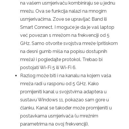
na vašem usmjerivaču kombiniraju se u jednu
mrežu. Ova se funkcija nalazi na mnogim
usmjerivačima. Zove se upravljač Band ili
Smart Connect. I moguće je da je vaš laptop
već povezan s mrežom na frekvenciji od 5
GHz. Samo otvorite svojstva mreže (pritiskom
na desni gumb miša na popisu dostupnih
mreža) i pogledajte protokol. Trebao bi
postojati Wi-Fi 5 ili Wi-Fi 6.
Razlog može biti i na kanalu na kojem vaša
mreža radi u rasponu od 5 GHz. Kako
promijeniti kanal u svojstvima adaptera u
sustavu Windows 11, pokazao sam gore u
članku. Kanal se također može promijeniti u
postavkama usmjerivača (u mrežnim
parametrima na ovoj frekvenciji).