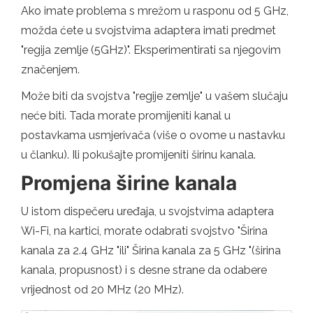
Ako imate problema s mrežom u rasponu od 5 GHz,
možda ćete u svojstvima adaptera imati predmet
"regija zemlje (5GHz)". Eksperimentirati sa njegovim
značenjem.
Može biti da svojstva "regije zemlje" u vašem slučaju
neće biti. Tada morate promijeniti kanal u
postavkama usmjerivača (više o ovome u nastavku
u članku). Ili pokušajte promijeniti širinu kanala.
Promjena širine kanala
U istom dispečeru uređaja, u svojstvima adaptera
Wi-Fi, na kartici, morate odabrati svojstvo "Širina
kanala za 2.4 GHz "ili" Širina kanala za 5 GHz "(širina
kanala, propusnost) i s desne strane da odabere
vrijednost od 20 MHz (20 MHz).