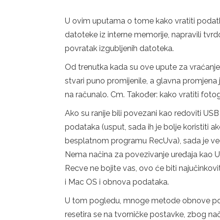
U ovim uputama o tome kako vratiti podatke 
datoteke iz interne memorije, napravili tvrd
povratak izgubljenih datoteka.
Od trenutka kada su ove upute za vraćanje
stvari puno promijenile, a glavna promjena
na računalo. Cm. Također: kako vratiti fotog
Ako su ranije bili povezani kao redoviti USB
podataka (usput, sada ih je bolje koristiti 
besplatnom programu RecUva), sada je veći
Nema načina za povezivanje uređaja kao USB
Recve ne bojite vas, ovo će biti najučink
i Mac OS i obnova podataka.
U tom pogledu, mnoge metode obnove podata
resetira se na tvorničke postavke, zbog nač