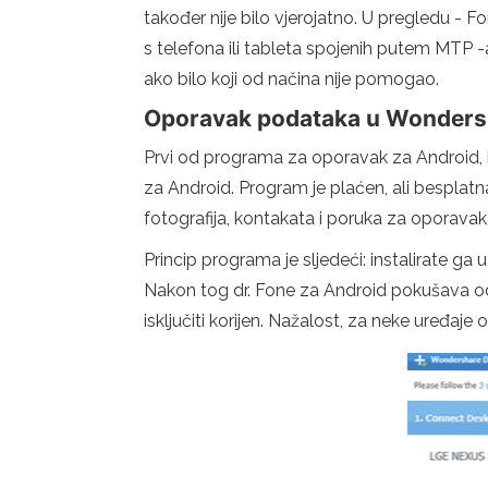
također nije bilo vjerojatno. U pregledu - F
s telefona ili tableta spojenih putem MTP -a,
ako bilo koji od načina nije pomogao.
Oporavak podataka u Wonders
Prvi od programa za oporavak za Android, ko
za Android. Program je plaćen, ali besplatn
fotografija, kontakata i poruka za oporava
Princip programa je sljedeći: instalirate ga
Nakon tog dr. Fone za Android pokušava odredi
isključiti korijen. Nažalost, za neke uređaje 