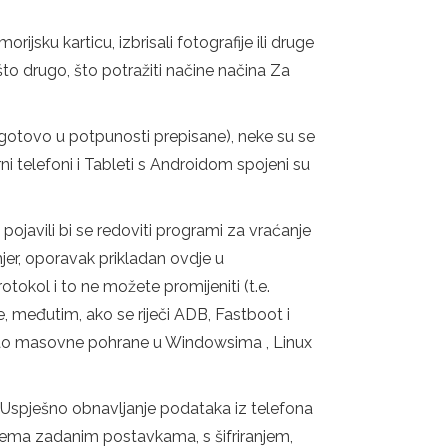
sku karticu, izbrisali fotografije ili druge
ešto drugo, što potražiti načine načina Za
gotovo u potpunosti prepisane), neke su se
i telefoni i Tableti s Androidom spojeni su
pojavili bi se redoviti programi za vraćanje
mjer, oporavak prikladan ovdje u
kol i to ne možete promijeniti (t.e.
, međutim, ako se riječi ADB, Fastboot i
 kao masovne pohrane u Windowsima , Linux
Uspješno obnavljanje podataka iz telefona
 prema zadanim postavkama, s šifriranjem,