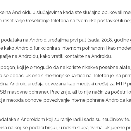
na Androidu u slučajevima kada ste slučajno oblikovali memorij
o resetiranje (resetiranje telefona na tvorničke postavke) ili n
 podataka na Android uređajima prvi put (sada, 2018. godine 
 je kako Android funkcionira s internom pohranom i kao modern
rafije na Androidu, kako vratiti kontakte na Androidu.
 pogon, koji je omogućio da ne koriste nikakve posebne alate, 
ako se podaci uklone s memorijske kartice na Telefon je, na pri
na Android uređaja povezana kao medijski uređaj za MTP proto
 masovne pohrane). Preciznije, ali to nije način za početnike
ovitija metoda obnove: povezivanje interne pohrane Androida
ka s Androidom koji su ranije radili sada su neučinkovite. 
ina na koji se podaci brišu i, u nekim slučajevima, uključene