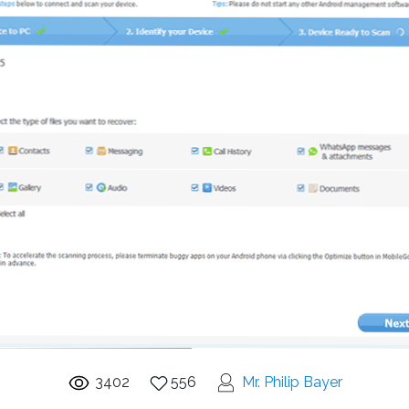
3402
556
Mr. Philip Bayer