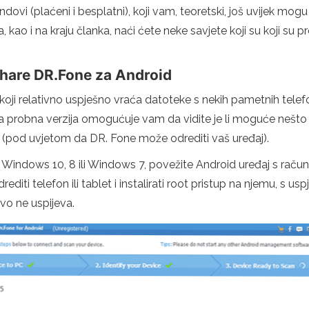
ondovi (plaćeni i besplatni), koji vam, teoretski, još uvijek m
 kao i na kraju članka, naći ćete neke savjete koji su koji su pr
hare DR.Fone za Android
ji relativno uspješno vraća datoteke s nekih pametnih telefon
a probna verzija omogućuje vam da vidite je li moguće nešto vr
k (pod uvjetom da DR. Fone može odrediti vaš uređaj).
 u Windows 10, 8 ili Windows 7, povežite Android uređaj s raču
ti telefon ili tablet i instalirati root pristup na njemu, s usp
ovo ne uspijeva.