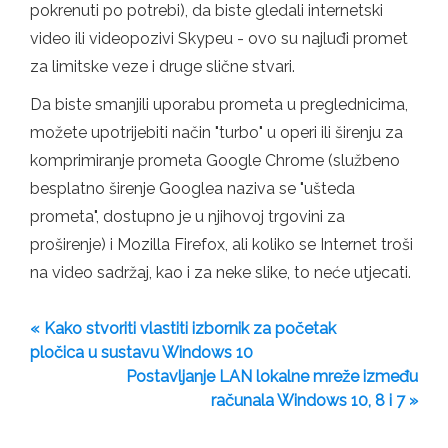
pokrenuti po potrebi), da biste gledali internetski
video ili videopozivi Skypeu - ovo su najluđi promet
za limitske veze i druge slične stvari.
Da biste smanjili uporabu prometa u preglednicima,
možete upotrijebiti način "turbo" u operi ili širenju za
komprimiranje prometa Google Chrome (službeno
besplatno širenje Googlea naziva se "ušteda
prometa", dostupno je u njihovoj trgovini za
proširenje) i Mozilla Firefox, ali koliko se Internet troši
na video sadržaj, kao i za neke slike, to neće utjecati.
« Kako stvoriti vlastiti izbornik za početak
pločica u sustavu Windows 10
Postavljanje LAN lokalne mreže između
računala Windows 10, 8 i 7 »