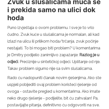
Zvuk u slušalicama muca se
i prekida samo na ulici dok
hoda
Puno izvještaja o ovom problemu. I sve je to vrlo
čudno. Zvuk kuće u slušalicama je normalan, ali kad
izlazi na ulicu ili prilikom hoda/trčanja, zvuk počinje
nestajati. To bi mogao biti problem? U komentarima
je Dmitry podijelio zanimljivo zapažanje:
Razlog je u
odjeći
. Preciznije u sintetičkoj odjeći. Uplitanje od nje.
Takav problem sigurno nije sa svim slušalicama.
Rado ću nadopuniti članak novim rješenjima. Ako ste
uspjeli pobijediti ovaj problem koristeći rješenje od
ovoga - ostavite pregled u komentarima. Ako imate
neko drugo rješenje - podijelite, bit ću zahvalan! Pa,
postavljajte pitanja, definitivno ću odgovoriti na sve.