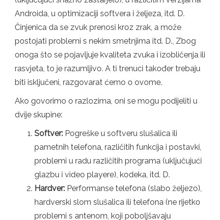
Androida, u optimizaciji softvera i željeza, itd. D.
Činjenica da se zvuk prenosi kroz zrak, a može
postojati problemi s nekim smetnjima itd. D., Zbog
onoga što se pojavljuje kvaliteta zvuka i izobličenja ili
rasvjeta, to je razumljivo. A ti trenuci također trebaju
biti isključeni, razgovarat ćemo o ovome.
Ako govorimo o razlozima, oni se mogu podijeliti u
dvije skupine:
Softver:
Pogreške u softveru slušalica ili
pametnih telefona, različitih funkcija i postavki,
problemi u radu različitih programa (uključujući
glazbu i video playere), kodeka, itd. D.
Hardver:
Performanse telefona (slabo željezo),
hardverski slom slušalica ili telefona (ne rijetko
problemi s antenom, koji poboljšavaju