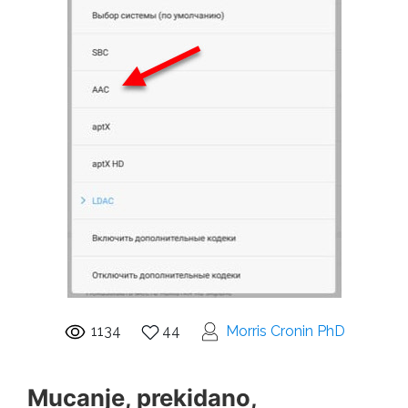
1134
44
Morris Cronin PhD
Mucanje, prekidano,