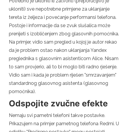
Potrebno je ukloniti ili zatvoriti (preporučljivo je
ukloniti) sve nepotrebne primjene za uklanjanje
tereta iz željeza i povećanje performansi telefona.
Postoje i informacije da se zvuk slušalica može
prenijeti s izobličenjem zbog glasovnih pomoćnika.
Na primjer, vidio sam pregled u kojoj je autor rekao
da je problem ostao nakon uklanjanja Yandex
preglednika s glasovnim asistenticom Alice. Nisam
to sam provjerio, ali to bi moglo biti radno rješenje.
Vidio sam i kada je problem riješen "smrzavanjem"
standardnog glasovnog asistenta (glasovnog
pomoćnika).
Odspojite zvučne efekte
Nemaju svi pametni telefoni takve postavke.
Prikazujem na primjer pametnog telefona Redmi. U
odjeljku "Proširene postavke" mogu postojati