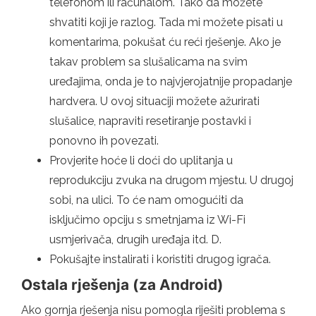
telefonom ili računalom. Tako da možete
shvatiti koji je razlog. Tada mi možete pisati u
komentarima, pokušat ću reći rješenje. Ako je
takav problem sa slušalicama na svim
uređajima, onda je to najvjerojatnije propadanje
hardvera. U ovoj situaciji možete ažurirati
slušalice, napraviti resetiranje postavki i
ponovno ih povezati.
Provjerite hoće li doći do uplitanja u
reprodukciju zvuka na drugom mjestu. U drugoj
sobi, na ulici. To će nam omogućiti da
isključimo opciju s smetnjama iz Wi-Fi
usmjerivača, drugih uređaja itd. D.
Pokušajte instalirati i koristiti drugog igrača.
Ostala rješenja (za Android)
Ako gornja rješenja nisu pomogla riješiti problema s