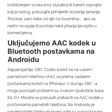
izobličenjem zvuka kroz slušalice ili barem saznajte
koji je razlog, pokušajte primijeniti složenija rješenja.
Pročitao sam neke od njih na forumima ... ako se
nešto ne uspije ili postoje neka pitanja ljevopita u
komentarima.
Uključujemo AAC kodek u
Bluetooth postavkama na
Androidu
Najvjerojatnije, SBC Codec koristi se na vašem
pametnom telefonu (AAC se prema zadanim
postavkama koristi na iPhoneu). U slučaju SBC -a
mogu postojati problemi sa zvukom (pukotina, buka
itd. D.). Morate se pokušati prebaciti na AAC kodek u
postavkama pametnih telefona. Na Androidu je
najvjerojatnije (teško mi je reći gdje su ove postavke