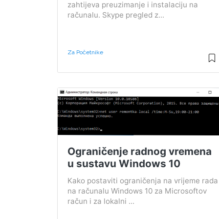
zahtijeva preuzimanje i instalaciju na
računalu. Skype pregled z...
Za Početnike
Ograničenje radnog vremena
u sustavu Windows 10
Kako postaviti ograničenja na vrijeme rada
na računalu Windows 10 za Microsoftov
račun i za lokalni ...