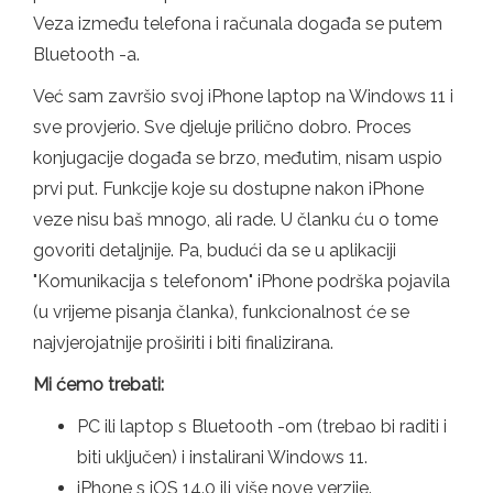
Veza između telefona i računala događa se putem
Bluetooth -a.
Već sam završio svoj iPhone laptop na Windows 11 i
sve provjerio. Sve djeluje prilično dobro. Proces
konjugacije događa se brzo, međutim, nisam uspio
prvi put. Funkcije koje su dostupne nakon iPhone
veze nisu baš mnogo, ali rade. U članku ću o tome
govoriti detaljnije. Pa, budući da se u aplikaciji
"Komunikacija s telefonom" iPhone podrška pojavila
(u vrijeme pisanja članka), funkcionalnost će se
najvjerojatnije proširiti i biti finalizirana.
Mi ćemo trebati:
PC ili laptop s Bluetooth -om (trebao bi raditi i
biti uključen) i instalirani Windows 11.
iPhone s iOS 14.0 ili više nove verzije.