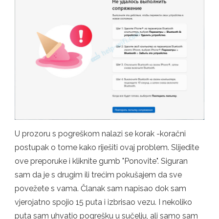
U prozoru s pogreškom nalazi se korak -koračni
postupak o tome kako riješiti ovaj problem. Slijedite
ove preporuke i kliknite gumb "Ponovite". Siguran
sam da je s drugim ili trećim pokušajem da sve
povežete s vama. Članak sam napisao dok sam
vjerojatno spojio 15 puta i izbrisao vezu. I nekoliko
puta sam uhvatio pogrešku u sučelju, ali samo sam