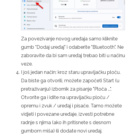
Za povezivanje novog uređaja samo kliknite
gumb "Dodaj uređaj" i odaberite "Bluetooth". Ne
zaboravite da bi sam uređaj trebao biti u načinu
veze.
I još jedan način: kroz staru upravljačku ploču.
Da biste ga otvorili, možete započeti Start (u
pretraživanju) izbornik za pisanje "Ploča ...".
Otvorite ga i idite na upravljačku ploču /
opremu i zvuk / uređaj i pisače. Tamo možete
vidjeti i povezane uređaje, izvesti potrebne
radnje s njima (ako ih pritisnete s desnom
gumbom miša) ili dodate novi uređaj.