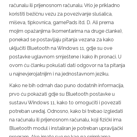
računalu ili prijenosnom računalu. Vrlo je prikladno
koristiti bežičnu vezu za povezivanje slušalica,
miševa, tipkovnica, gamePads itd. D. Ali prema
mojim opažanjima (komentarima na druge članke),
ponekad se postavljaju pitanja vezana za kako
uključiti Bluetooth na Windows 11, gdje su ove
postavke uglavnom smještene i kako ih pronaći. U
ovom ću članku pokušati dati odgovor na ta pitanja
u najnevjerojatnijim i na jednostavnom jeziku.
Kako ne bih odmah dao puno dodatnih informacija,
prvo ću pokazati gdje su Bluetooth postavke u
sustavu Windows 11, kako to omogućiti i povezati
potreban uređaj. Odnosno, kako bi trebao izgledati
na računalu ili prijenosnom računalu, koji fizički ima
Bluetooth modul i instaliran je potreban upravljački
program. Ako imate sve ne kao na snimkama