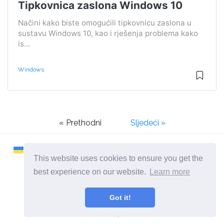
Tipkovnica zaslona Windows 10
Načini kako biste omogućili tipkovnicu zaslona u
sustavu Windows 10, kao i rješenja problema kako
is...
Windows
« Prethodni
Sljedeći »
This website uses cookies to ensure you get the
best experience on our website.
Learn more
2026 ©
Remontcompa
Got it!
Sve kategorije
Stranica o računalima i operativnim sustavima