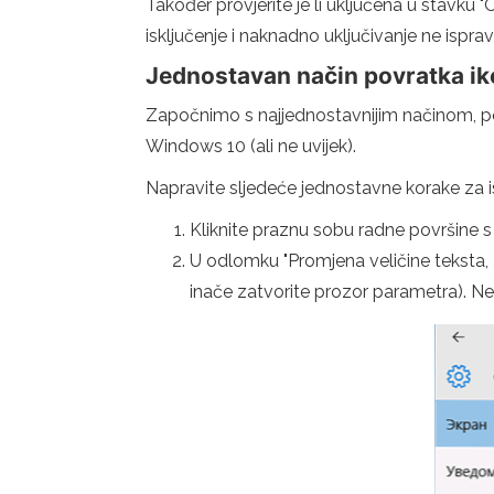
Također provjerite je li uključena u stavku 
isključenje i naknadno uključivanje ne ispr
Jednostavan način povratka i
Započnimo s najjednostavnijim načinom, po
Windows 10 (ali ne uvijek).
Napravite sljedeće jednostavne korake za is
Kliknite praznu sobu radne površine 
U odlomku "Promjena veličine teksta, a
inače zatvorite prozor parametra). Ne