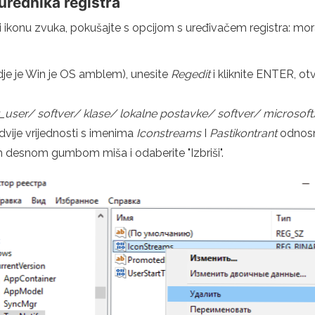
urednika registra
konu zvuka, pokušajte s opcijom s uređivačem registra: morat ć
gdje je Win je OS amblem), unesite
Regedit
i kliknite ENTER, ot
user/ softver/ klase/ lokalne postavke/ softver/ microsoft
dvije vrijednosti s imenima
Iconstreams
I
Pastikontrant
odnosno
jih desnom gumbom miša i odaberite "Izbriši".