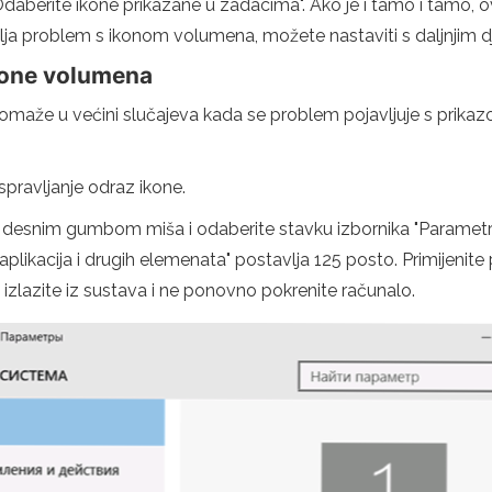
"Odaberite ikone prikazane u zadacima". Ako je i tamo i tamo, o
avlja problem s ikonom volumena, možete nastaviti s daljnjim 
kone volumena
maže u većini slučajeva kada se problem pojavljuje s prikaz
pravljanje odraz ikone.
s desnim gumbom miša i odaberite stavku izbornika "Parametri
plikacija i drugih elemenata" postavlja 125 posto. Primijenite
 izlazite iz sustava i ne ponovno pokrenite računalo.