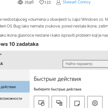
2596
133
Stewart Conroy
ne nedostajućeg volumena u obavijesti (u čaju) Windows 10. N
eđeni OS Bug (ako nemate zvukove, pored nestale ikone, zati
ako ikona glasnoće nestane i kako ispraviti problem koji je na
ows 10 zadataka