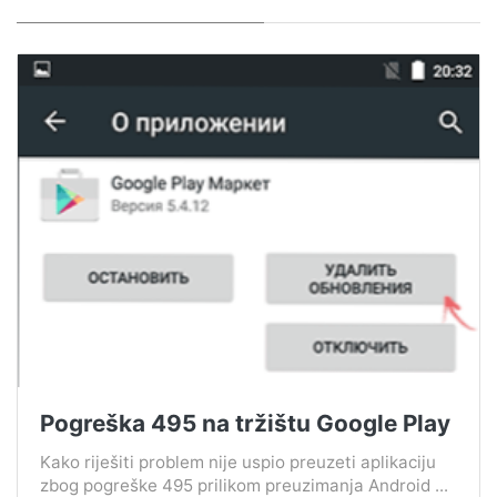
Pogreška 495 na tržištu Google Play
Kako riješiti problem nije uspio preuzeti aplikaciju
zbog pogreške 495 prilikom preuzimanja Android ...